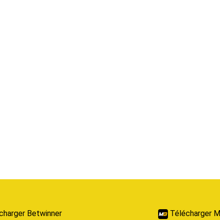
charger Betwinner
Télécharger M