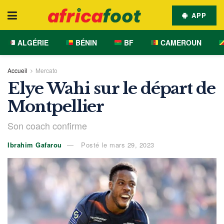
APP
ALGÉRIE
BÉNIN
BF
CAMEROUN
Accueil
Mercato
Elye Wahi sur le départ de
Montpellier
Son coach confirme
Ibrahim Gafarou
Posté le mars 29, 2023