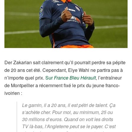
Der Zakarian sait clairement qu’il pourrait perdre sa pépite
de 20 ans cet été. Cependant, Elye Wahi ne partira pas à
n’importe quel prix.
Sur
France Bleu Hérault
, l’entraîneur
de Montpellier a récemment fixé le prix du jeune franco-
ivoirien :
Le gamin, il a 20 ans, il est pétri de talent. Ça
s’achète cher. Pour moi, au minimum, 25 ou
30 millions d’euros. Quand on voit les droits
TV là-bas, l’Angleterre peut se le payer. C’est