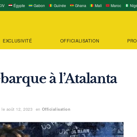
IV
Égypte
Gabon
Guinée
Ghana
Mali
Maroc
Nigé
EXCLUSIVITÉ
OFFICIALISATION
PRO
barque à l’Atalanta
é le août 12, 2023
en
Officialisation