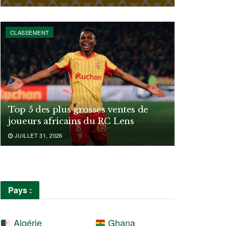
CLASSEMENT
Top 5 des plus grosses ventes de
joueurs africains du RC Lens
JUILLET 31, 2026
Pays :
Algérie
Ghana