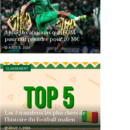
5 joueurs africains que l’OM
pourrait prendre pour 10 M€
AOÛT 5, 2026
CLASSEMENT
Les 5 transferts les plus chers de
l’histoire du football malien
AOÛT 1, 2026