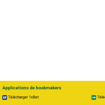
Applications de bookmakers
Télécharger 1xBet
Télé