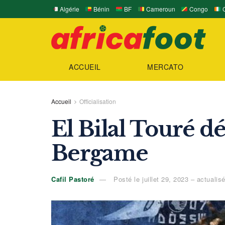
Algérie
Bénin
BF
Cameroun
Congo
C
ACCUEIL
MERCATO
Accueil
Officialisation
El Bilal Touré dé
Bergame
Cafil Pastoré
Posté le juillet 29, 2023 – actualis