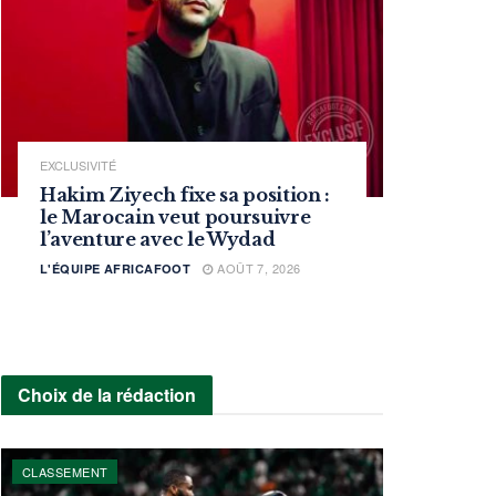
EXCLUSIVITÉ
Hakim Ziyech fixe sa position :
le Marocain veut poursuivre
l’aventure avec le Wydad
AOÛT 7, 2026
L'ÉQUIPE AFRICAFOOT
Choix de la rédaction
CLASSEMENT