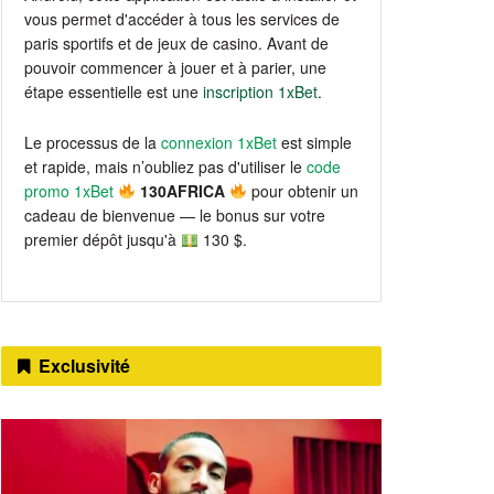
vous permet d'accéder à tous les services de
paris sportifs et de jeux de casino. Avant de
pouvoir commencer à jouer et à parier, une
étape essentielle est une
inscription 1xBet
.
Le processus de la
connexion 1xBet
est simple
et rapide, mais n’oubliez pas d'utiliser le
code
promo 1xBet
130AFRICA
pour obtenir un
cadeau de bienvenue — le bonus sur votre
premier dépôt jusqu'à
130 $.
Exclusivité