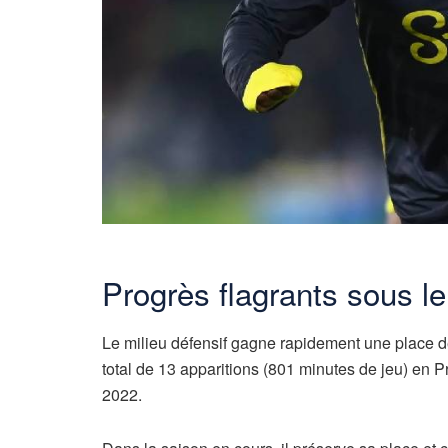
Progrès flagrants sous le
Le milieu défensif gagne rapidement une place de 
total de 13 apparitions (801 minutes de jeu) en 
2022.