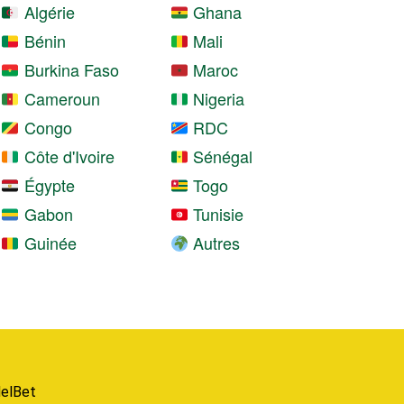
Algérie
Ghana
Bénin
Mali
Burkina Faso
Maroc
Cameroun
Nigeria
Congo
RDC
Côte d'Ivoire
Sénégal
Égypte
Togo
Gabon
Tunisie
Guinée
Autres
elBet