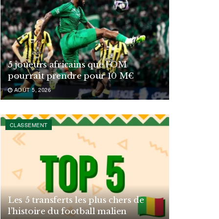
5 joueurs africains que l’OM
pourrait prendre pour 10 M€
AOÛT 5, 2026
CLASSEMENT
Les 5 transferts les plus chers de
l’histoire du football malien