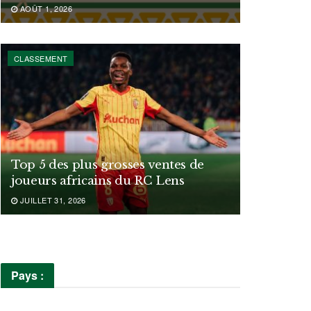
AOÛT 1, 2026
CLASSEMENT
Top 5 des plus grosses ventes de
joueurs africains du RC Lens
JUILLET 31, 2026
Pays :