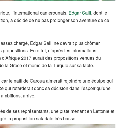
iote, l’international camerounais,
Edgar Salli
, dont le
ration, a décidé de ne pas prolonger son aventure de ce
 assez chargé, Edgar Salli ne devrait plus chômer
 propositions. En effet, d’après les informations
 d’Afrique 2017 aurait des propositions venues du
e la Grèce et même de la Turquie sur sa table.
 car le natif de Garoua aimerait rejoindre une équipe qui
 qui retarderait donc sa décision dans l’espoir qu’une
 ambitions, arrive.
rès de ses représentants, une piste menant en Lettonie et
ré la proposition salariale très basse.