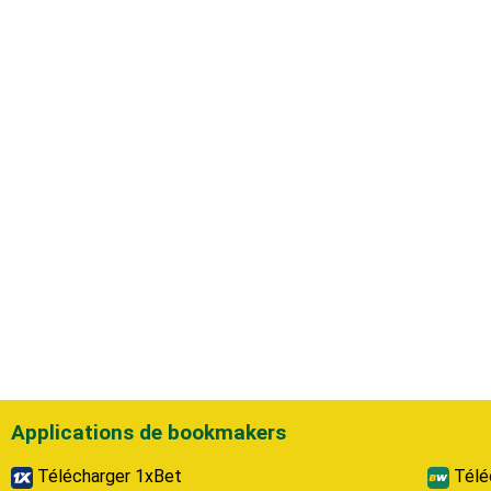
Applications de bookmakers
Télécharger 1xBet
Télé