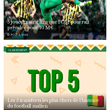
5 joueurs africains que l’OM pourrait
prendre pour 10 M€
AOÛT 5, 2026
CLASSEMENT
Les 5 transferts les plus chers de l’histoire
du football malien