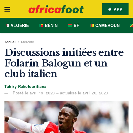
APP
ALGÉRIE
BÉNIN
BF
CAMEROUN
Accueil
Mercato
Discussions initiées entre
Folarin Balogun et un
club italien
Tahiry Rakotoaritiana
Posté le avril 19, 2023 – actualisé le avril 20, 2023