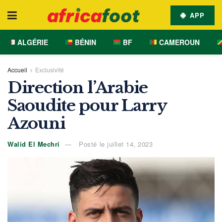
APP
ALGÉRIE
BÉNIN
BF
CAMEROUN
Accueil
Exclusivité
Direction l’Arabie
Saoudite pour Larry
Azouni
Walid El Mechri
Posté le juillet 14, 2023