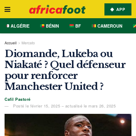
APP
ALGÉRIE
BÉNIN
BF
CAMEROUN
Accueil
Mercato
Diomande, Lukeba ou
Niakaté ? Quel défenseur
pour renforcer
Manchester United ?
Cafil Pastoré
Posté le février 15, 2025 – actualisé le mars 26, 2025