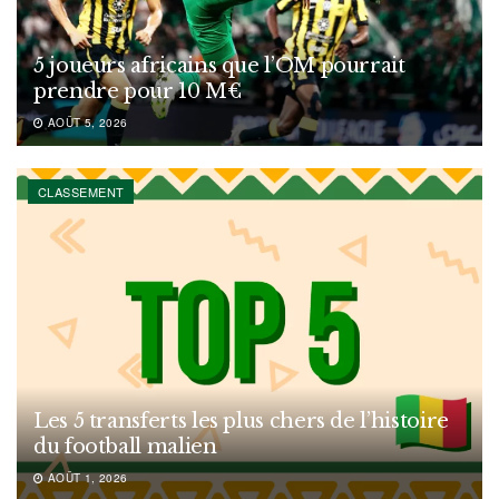
5 joueurs africains que l’OM pourrait
prendre pour 10 M€
AOÛT 5, 2026
CLASSEMENT
Les 5 transferts les plus chers de l’histoire
du football malien
AOÛT 1, 2026