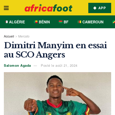
APP
ALGÉRIE
BÉNIN
BF
CAMEROUN
Accueil
Mercato
Dimitri Manyim en essai
au SCO Angers
Salomon Agada
Posté le août 21, 2024