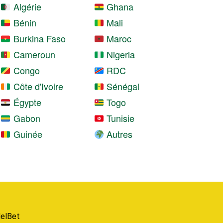
Algérie
Ghana
Bénin
Mali
Burkina Faso
Maroc
Cameroun
Nigeria
Congo
RDC
Côte d'Ivoire
Sénégal
Égypte
Togo
Gabon
Tunisie
Guinée
Autres
elBet