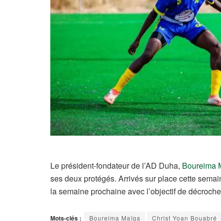
Le président-fondateur de l’AD Duha,
Boureima 
ses deux protégés. Arrivés sur place cette semain
la semaine prochaine avec l’objectif de décroche
Mots-clés :
Boureima Maïga
Christ Yoan Bouabré