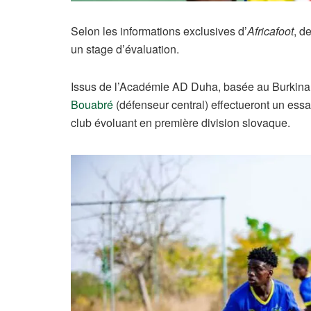
Selon les informations exclusives d’
Africafoot
, d
un stage d’évaluation.
Issus de l’Académie AD Duha, basée au Burkina
Bouabré
(défenseur central) effectueront un es
club évoluant en première division slovaque.