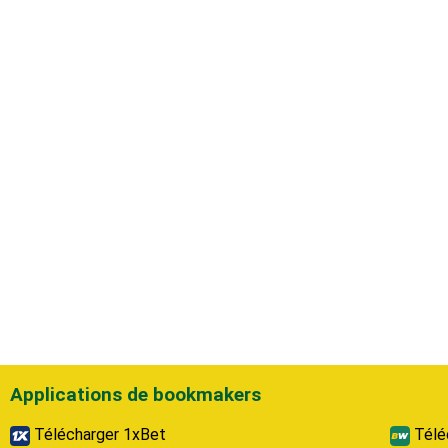
Applications de bookmakers
Télécharger 1xBet
Télé