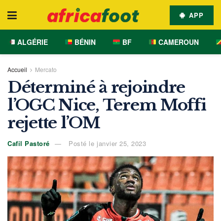
APP
ALGÉRIE
BÉNIN
BF
CAMEROUN
Accueil
Mercato
Déterminé à rejoindre
l’OGC Nice, Terem Moffi
rejette l’OM
Cafil Pastoré
Posté le janvier 25, 2023