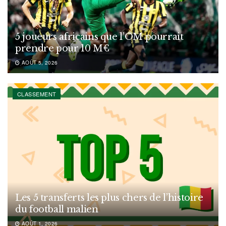
5 joueurs africains que l’OM pourrait
prendre pour 10 M€
AOÛT 5, 2026
CLASSEMENT
Les 5 transferts les plus chers de l’histoire
du football malien
AOÛT 1, 2026