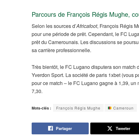
Parcours de François Régis Mughe, coû
Selon les sources d’
Africafoot
, François Régis M
pour une période de prêt. Cependant, le FC Lugan
prêt du Camerounais. Les discussions se poursu
sa carrière professionnelle.
Très bientôt, le FC Lugano disputera son match 
Yverdon Sport. La société de paris 1xbet (vous 
pour ce match – le FC Lugano gagne à 1,39, un m
7,30.
Mots-clés :
François Régis Mughe
Cameroun
Partager
Tweeter