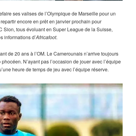
aire ses valises de l’Olympique de Marseille pour un
repartir encore en prêt en janvier prochain pour
C Sion, tous évoluant en Super League de la Suisse,
es informations d’
Africafoot
.
uant de 20 ans à l’OM. Le Camerounais n’arrive toujours
 phocéen. N’ayant pas l’occasion de jouer avec l’équipe
qu’une heure de temps de jeu avec l’équipe réserve.