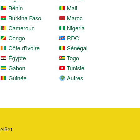
Bénin
Mali
Burkina Faso
Maroc
Cameroun
Nigeria
Congo
RDC
Côte d'Ivoire
Sénégal
Égypte
Togo
Gabon
Tunisie
Guinée
Autres
elBet