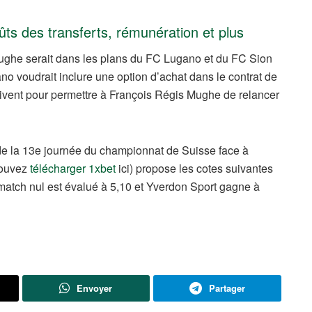
ts des transferts, rémunération et plus
ughe serait dans les plans du FC Lugano et du FC Sion
o voudrait inclure une option d’achat dans le contrat de
ivent pour permettre à François Régis Mughe de relancer
de la 13e journée du championnat de Suisse face à
pouvez
télécharger 1xbet
ici) propose les cotes suivantes
atch nul est évalué à 5,10 et Yverdon Sport gagne à
Envoyer
Partager