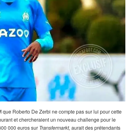
M que Roberto De Zerbi ne compte pas sur lui pour cette
ourant et chercheraient un nouveau challenge pour le
à 800 000 euros sur
Transfermarkt,
aurait des prétendants