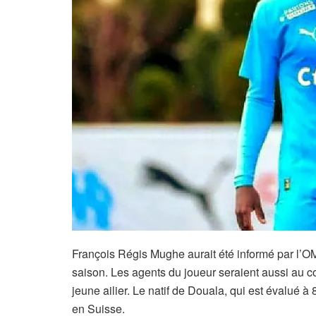
François Régis Mughe aurait été informé par l’O
saison. Les agents du joueur seraient aussi au c
jeune ailier. Le natif de Douala, qui est évalué 
en Suisse.