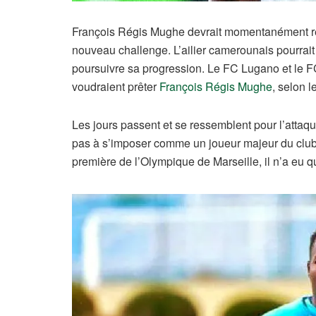
François Régis Mughe devrait momentanément ref
nouveau challenge. L’ailier camerounais pourrait 
poursuivre sa progression. Le FC Lugano et le F
voudraient prêter
François Régis Mughe
, selon l
Les jours passent et se ressemblent pour l’attaq
pas à s’imposer comme un joueur majeur du club
première de l’Olympique de Marseille, il n’a eu 