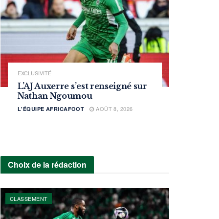
EXCLUSIVITÉ
L’AJ Auxerre s’est renseigné sur
Nathan Ngoumou
AOÛT 8, 2026
L'ÉQUIPE AFRICAFOOT
Choix de la rédaction
CLASSEMENT