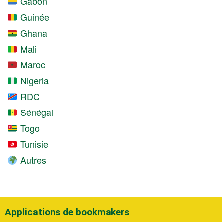
Gabon
Guinée
Ghana
Mali
Maroc
Nigeria
RDC
Sénégal
Togo
Tunisie
Autres
Applications de bookmakers