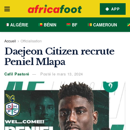
APP
ALGÉRIE
BÉNIN
BF
CAMEROUN
Accueil
Officialisation
Daejeon Citizen recrute
Peniel Mlapa
Cafil Pastoré
Posté le mars 13, 2024