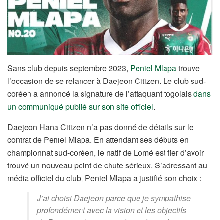
Sans club depuis septembre 2023,
Peniel Mlapa
trouve
l’occasion de se relancer à Daejeon Citizen. Le club sud-
coréen a annoncé la signature de l’attaquant togolais
dans
un communiqué publié sur son site officiel
.
Daejeon Hana Citizen n’a pas donné de détails sur le
contrat de Peniel Mlapa. En attendant ses débuts en
championnat sud-coréen, le natif de Lomé est fier d’avoir
trouvé un nouveau point de chute sérieux. S’adressant au
média officiel du club, Peniel Mlapa a justifié son choix :
J’ai choisi Daejeon parce que je sympathise
profondément avec la vision et les objectifs