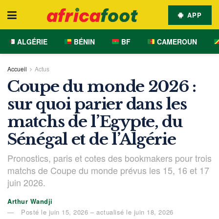
APP
ALGÉRIE
BÉNIN
BF
CAMEROUN
Accueil
Actus
Coupe du monde 2026 :
sur quoi parier dans les
matchs de l’Egypte, du
Sénégal et de l’Algérie
Pronostics, paris et cotes des bookmakers pour trois
matchs de Coupe du monde prévus les 15, 16 et 17
juin 2026.
Arthur Wandji
Posté le juin 15, 2026 – actualisé le juin 18, 2026