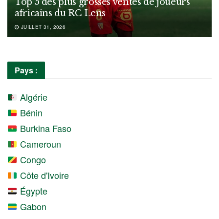
Top 5 des plus grosses ventes de joueurs
africains du RC Lens
JUILLET 31, 2026
Pays :
Algérie
Bénin
Burkina Faso
Cameroun
Congo
Côte d'Ivoire
Égypte
Gabon