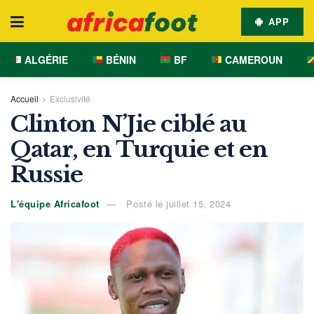
APP
ALGÉRIE
BÉNIN
BF
CAMEROUN
Accueil
Exclusivité
Clinton N’Jie ciblé au
Qatar, en Turquie et en
Russie
L'équipe Africafoot
Posté le juillet 15, 2024