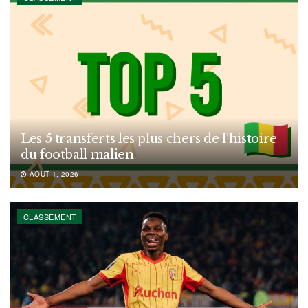
Les 5 transferts les plus chers de l’histoire
du football malien
AOÛT 1, 2026
CLASSEMENT