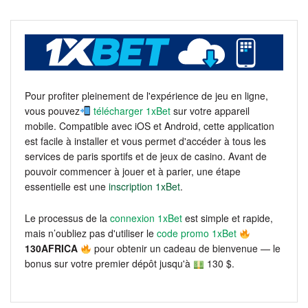
Pour profiter pleinement de l'expérience de jeu en ligne,
vous pouvez
télécharger 1xBet
sur votre appareil
mobile. Compatible avec iOS et Android, cette application
est facile à installer et vous permet d'accéder à tous les
services de paris sportifs et de jeux de casino. Avant de
pouvoir commencer à jouer et à parier, une étape
essentielle est une
inscription 1xBet
.
Le processus de la
connexion 1xBet
est simple et rapide,
mais n’oubliez pas d'utiliser le
code promo 1xBet
130AFRICA
pour obtenir un cadeau de bienvenue — le
bonus sur votre premier dépôt jusqu'à
130 $.