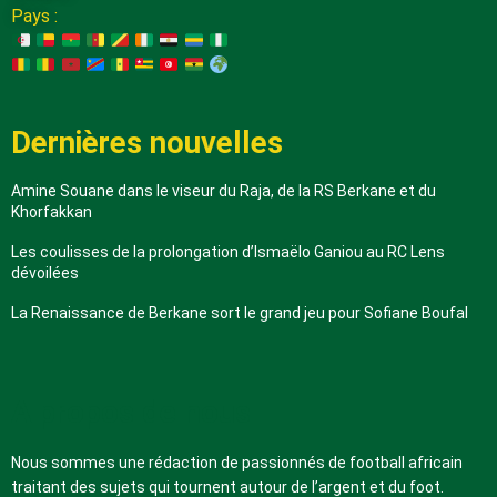
Pays :
Dernières nouvelles
Amine Souane dans le viseur du Raja, de la RS Berkane et du
Khorfakkan
Les coulisses de la prolongation d’Ismaëlo Ganiou au RC Lens
dévoilées
La Renaissance de Berkane sort le grand jeu pour Sofiane Boufal
A propos de nous
Nous sommes une rédaction de passionnés de football africain
traitant des sujets qui tournent autour de l’argent et du foot.