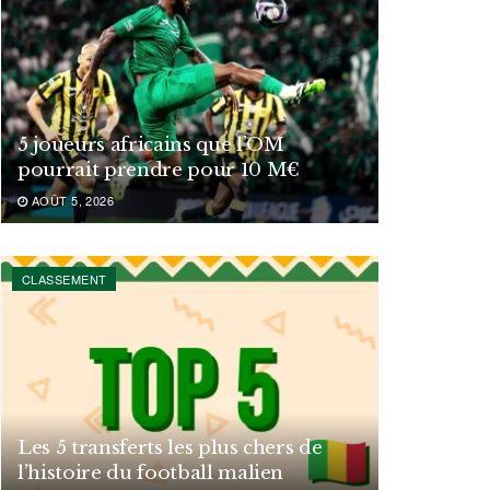
5 joueurs africains que l’OM
pourrait prendre pour 10 M€
AOÛT 5, 2026
CLASSEMENT
Les 5 transferts les plus chers de
l’histoire du football malien