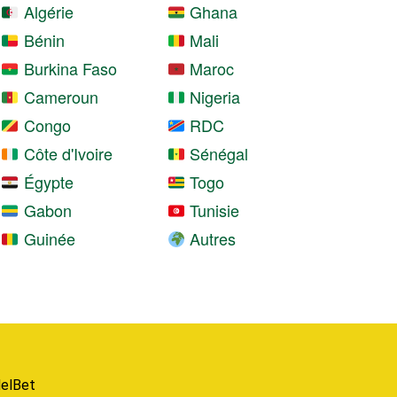
Algérie
Ghana
Bénin
Mali
Burkina Faso
Maroc
Cameroun
Nigeria
Congo
RDC
Côte d'Ivoire
Sénégal
Égypte
Togo
Gabon
Tunisie
Guinée
Autres
elBet