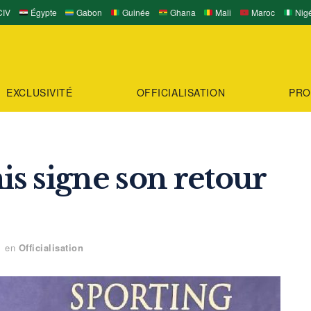
IV
Égypte
Gabon
Guinée
Ghana
Mali
Maroc
Nigé
EXCLUSIVITÉ
OFFICIALISATION
PRO
s signe son retour
en
Officialisation