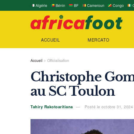
Algérie
Bénin
BF
Cameroun
Congo
C
ACCUEIL
MERCATO
Accueil
Officialisation
Christophe Gomi
au SC Toulon
Tahiry Rakotoaritiana
Posté le octobre 31, 2024