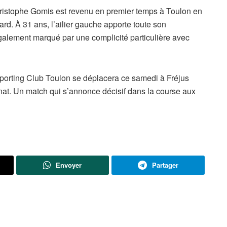
Christophe Gomis est revenu en premier temps à Toulon en
ard. À 31 ans, l’ailier gauche apporte toute son
galement marqué par une complicité particulière avec
Sporting Club Toulon se déplacera ce samedi à Fréjus
at. Un match qui s’annonce décisif dans la course aux
Envoyer
Partager