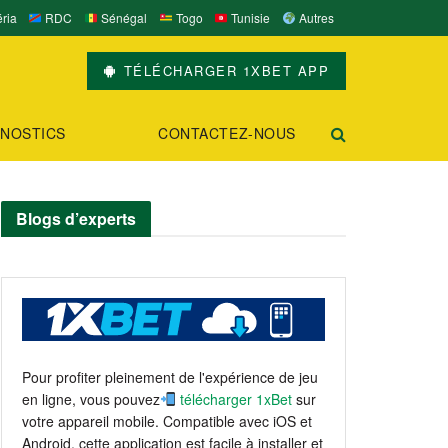
ria
RDC
Sénégal
Togo
Tunisie
Autres
TÉLÉCHARGER 1XBET APP
NOSTICS
CONTACTEZ-NOUS
Blogs d’experts
Pour profiter pleinement de l'expérience de jeu
en ligne, vous pouvez
télécharger 1xBet
sur
votre appareil mobile. Compatible avec iOS et
Android, cette application est facile à installer et