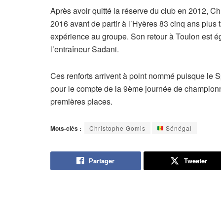
Après avoir quitté la réserve du club en 2012, 
2016 avant de partir à l’Hyères 83 cinq ans plus t
expérience au groupe. Son retour à Toulon est é
l’entraîneur Sadani.
Ces renforts arrivent à point nommé puisque le 
pour le compte de la 9ème journée de championn
premières places.
Mots-clés :
Christophe Gomis
Sénégal
Partager
Tweeter