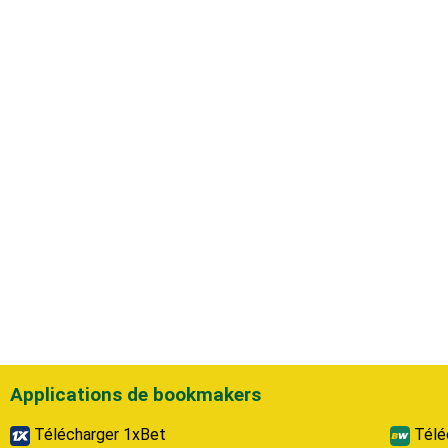
Applications de bookmakers
Télécharger 1xBet
Télé