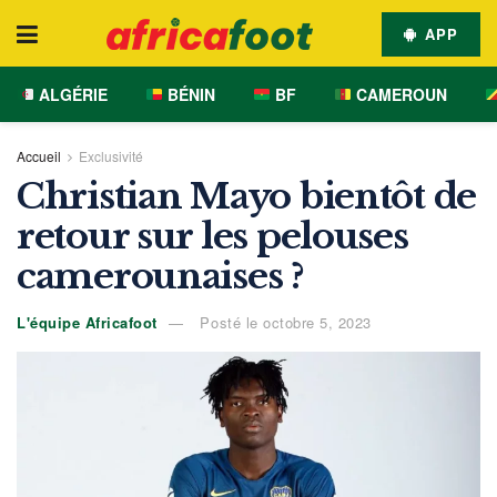
APP
ALGÉRIE
BÉNIN
BF
CAMEROUN
Accueil
Exclusivité
Christian Mayo bientôt de
retour sur les pelouses
camerounaises ?
L'équipe Africafoot
Posté le octobre 5, 2023