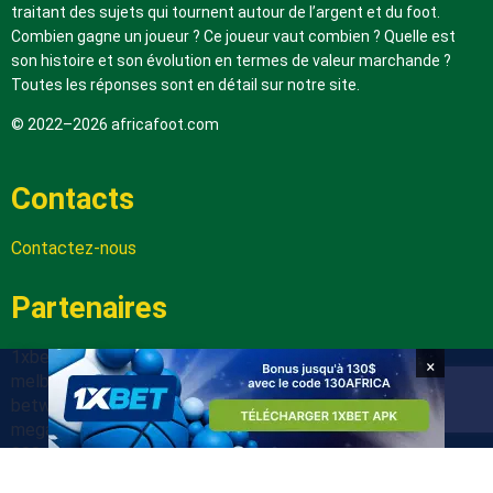
traitant des sujets qui tournent autour de l’argent et du foot.
Combien gagne un joueur ? Ce joueur vaut combien ? Quelle est
son histoire et son évolution en termes de valeur marchande ?
Toutes les réponses sont en détail sur notre site.
© 2022–2026 africafoot.com
Contacts
Contactez-nous
Partenaires
1xbetapk.africafoot.com
×
melbet.africafoot.com
betwinnerapp.africafoot.com
megapari.africafoot.com
888starz.africafoot.com
arabic.africafoot.com