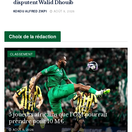
disputent Walid Dhouib
KOKOU ALFRED ZIKPI
AOÛT 9, 2026
Choix de la rédaction
CLASSEMENT
5 joueurs africains que l’OM pourrait
prendre pour 10 M€
AOÛT 5, 2026