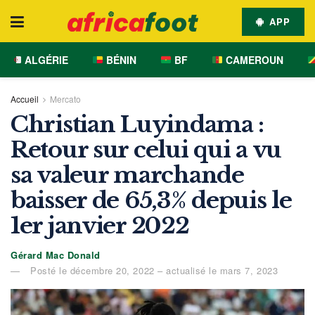
APP
ALGÉRIE
BÉNIN
BF
CAMEROUN
Accueil
Mercato
Christian Luyindama :
Retour sur celui qui a vu
sa valeur marchande
baisser de 65,3% depuis le
1er janvier 2022
Gérard Mac Donald
Posté le décembre 20, 2022 – actualisé le mars 7, 2023