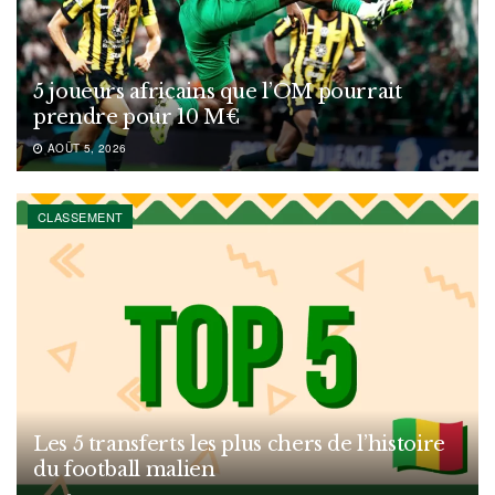
5 joueurs africains que l’OM pourrait
prendre pour 10 M€
AOÛT 5, 2026
CLASSEMENT
Les 5 transferts les plus chers de l’histoire
du football malien