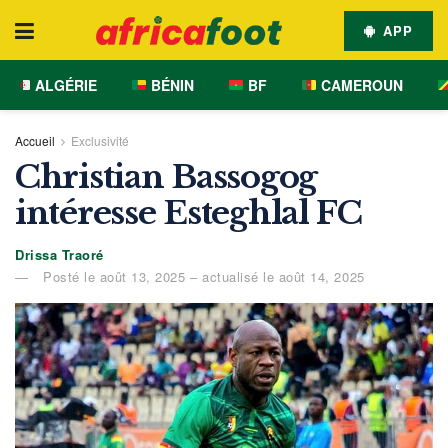
APP
ALGÉRIE
BÉNIN
BF
CAMEROUN
Accueil
Exclusivité
Christian Bassogog
intéresse Esteghlal FC
Drissa Traoré
Posté le août 13, 2025 – actualisé le août 14, 2025