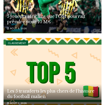
5 joueurs africains que l’OM pourrait
prendre pour 10 M€
AOÛT 5, 2026
CLASSEMENT
Les 5 transferts les plus chers de l’histoire
du football malien
AOÛT 1, 2026