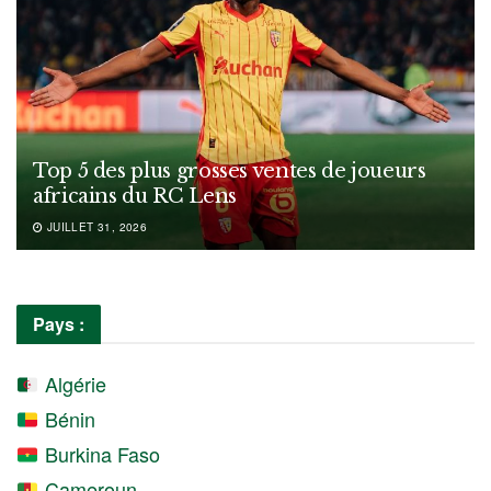
Top 5 des plus grosses ventes de joueurs
africains du RC Lens
JUILLET 31, 2026
Pays :
Algérie
Bénin
Burkina Faso
Cameroun