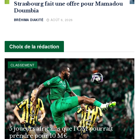
Strasbourg fait une offre pour Mamadou
Doumbia
BRÉHIMA DIAKITÉ
AOÛT 6, 2026
Choix de la rédaction
CLASSEMENT
5 joueurs africains que l’OM pourrait
prendre pour 10 M€