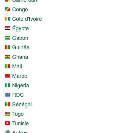
Congo
Côte d'Ivoire
Égypte
Gabon
Guinée
Ghana
Mali
Maroc
Nigeria
RDC
Sénégal
Togo
Tunisie
Autres