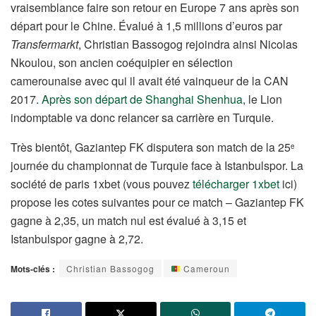
vraisemblance faire son retour en Europe 7 ans après son
départ pour le Chine. Évalué à 1,5 millions d’euros par
Transfermarkt
, Christian Bassogog rejoindra ainsi Nicolas
Nkoulou, son ancien coéquipier en sélection
camerounaise avec qui il avait été vainqueur de la CAN
2017.
Après son départ de Shanghai Shenhua
, le Lion
indomptable va donc relancer sa carrière en Turquie.
Très bientôt, Gaziantep FK disputera son match de la 25
e
journée du championnat de Turquie face à Istanbulspor. La
société de paris 1xbet (vous pouvez
télécharger 1xbet
ici)
propose les cotes suivantes pour ce match – Gaziantep FK
gagne à 2,35, un match nul est évalué à 3,15 et
Istanbulspor gagne à 2,72.
Mots-clés :
Christian Bassogog
Cameroun