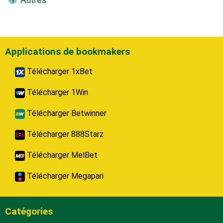
Applications de bookmakers
Télécharger 1xBet
Télécharger 1Win
Télécharger Betwinner
Télécharger 888Starz
Télécharger MelBet
Télécharger Megapari
Catégories