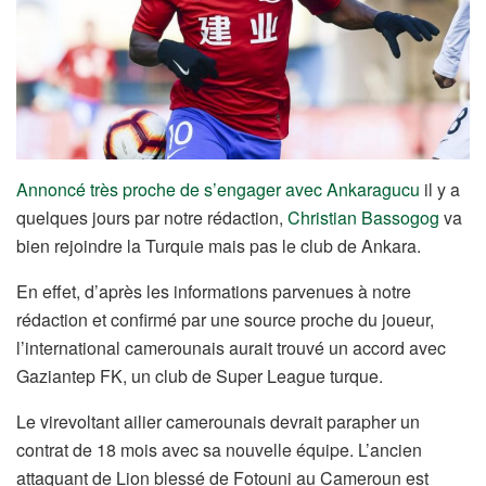
Annoncé très proche de s’engager avec Ankaragucu
il y a
quelques jours par notre rédaction,
Christian Bassogog
va
bien rejoindre la Turquie mais pas le club de Ankara.
En effet, d’après les informations parvenues à notre
rédaction et confirmé par une source proche du joueur,
l’international camerounais aurait trouvé un accord avec
Gaziantep FK, un club de Super League turque.
Le virevoltant ailier camerounais devrait parapher un
contrat de 18 mois avec sa nouvelle équipe. L’ancien
attaquant de Lion blessé de Fotouni au Cameroun est