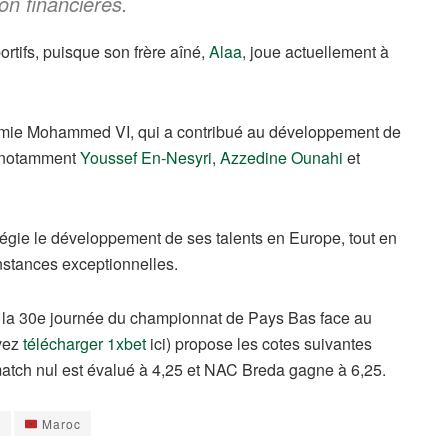
on financières.
rtifs, puisque son frère aîné,
Alaa
, joue actuellement à
démie Mohammed VI, qui a contribué au développement de
, notamment
Youssef En-Nesyri
,
Azzedine Ounahi
et
légie le développement de ses talents en Europe, tout en
nstances exceptionnelles.
e la 30e journée du championnat de Pays Bas face au
uvez
télécharger 1xbet
ici) propose les cotes suivantes
atch nul est évalué à 4,25 et NAC Breda gagne à 6,25.
h
Maroc