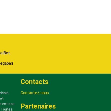
elBet
egapari
Contacts
Contactez-nous
ricain
ot.
e est son
Partenaires
? Toutes