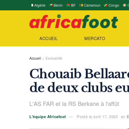
Algérie
Bénin
BF
Cameroun
Congo
C
ACCUEIL
MERCATO
Accueil
Exclusivité
Chouaib Bellaaro
de deux clubs e
L'AS FAR et la RS Berkane à l'affût
L'équipe Africafoot
Posté le avril 17, 2025
en
E