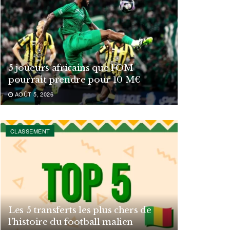
5 joueurs africains que l’OM
pourrait prendre pour 10 M€
AOÛT 5, 2026
CLASSEMENT
Les 5 transferts les plus chers de
l’histoire du football malien