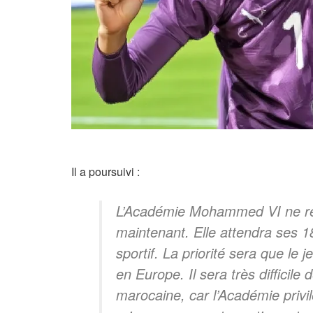
Il a poursuivi :
L’Académie Mohammed VI ne re
maintenant. Elle attendra ses 1
sportif. La priorité sera que le
en Europe. Il sera très difficil
marocaine, car l’Académie privil