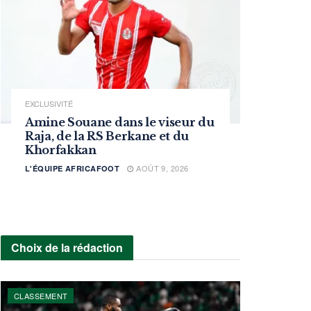
EXCLUSIVITÉ
Amine Souane dans le viseur du
Raja, de la RS Berkane et du
Khorfakkan
AOÛT 9, 2026
L'ÉQUIPE AFRICAFOOT
Choix de la rédaction
CLASSEMENT