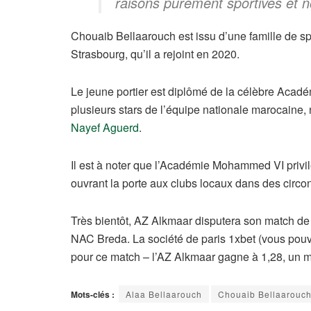
raisons purement sportives et n
Chouaib Bellaarouch est issu d’une famille de spo
Strasbourg, qu’il a rejoint en 2020.
Le jeune portier est diplômé de la célèbre Aca
plusieurs stars de l’équipe nationale marocaine
Nayef Aguerd
.
Il est à noter que l’Académie Mohammed VI privi
ouvrant la porte aux clubs locaux dans des circo
Très bientôt, AZ Alkmaar disputera son match d
NAC Breda. La société de paris 1xbet (vous po
pour ce match – l’AZ Alkmaar gagne à 1,28, un m
Mots-clés :
Alaa Bellaarouch
Chouaib Bellaarouc