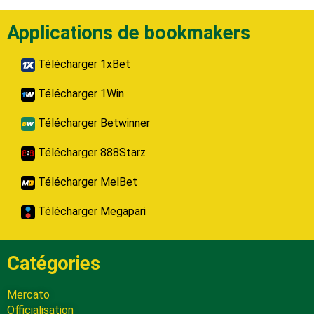
Applications de bookmakers
Télécharger 1xBet
Télécharger 1Win
Télécharger Betwinner
Télécharger 888Starz
Télécharger MelBet
Télécharger Megapari
Catégories
Mercato
Officialisation