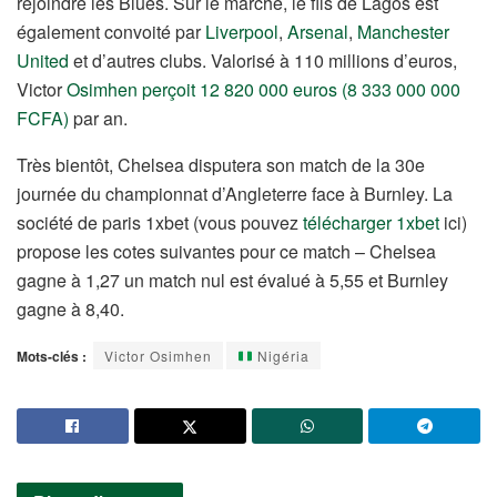
rejoindre les Blues. Sur le marché, le fils de Lagos est
également convoité par
Liverpool
,
Arsenal
,
Manchester
United
et d’autres clubs. Valorisé à 110 millions d’euros,
Victor
Osimhen perçoit 12 820 000 euros (8 333 000 000
FCFA)
par an.
Très bientôt, Chelsea disputera son match de la 30e
journée du championnat d’Angleterre face à Burnley. La
société de paris 1xbet (vous pouvez
télécharger 1xbet
ici)
propose les cotes suivantes pour ce match – Chelsea
gagne à 1,27 un match nul est évalué à 5,55 et Burnley
gagne à 8,40.
Mots-clés :
Victor Osimhen
Nigéria