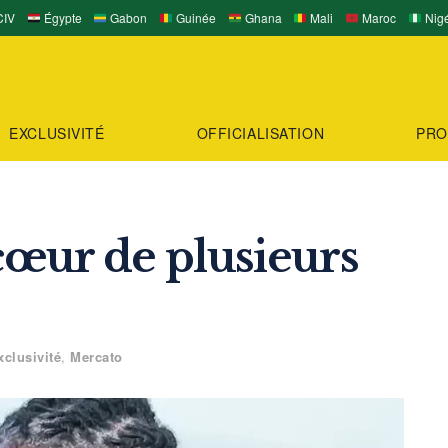
IV
Égypte
Gabon
Guinée
Ghana
Mali
Maroc
Nigé
EXCLUSIVITÉ
OFFICIALISATION
PRO
œur de plusieurs
xclusivité
,
Mercato