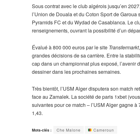
Sous contrat avec le club algérois jusqu’en 2027
l’Union de Douala et du Coton Sport de Garoua s
Pyramids FC et du Wydad de Casablanca. Le club 
renseignements, ouvrant la possibilité d’un dépar
Évalué à 800 000 euros par le site
Transfermarkt
grandes décisions de sa carrière. Entre la stabilit
cap dans un championnat plus exposé, l’avenir d
dessiner dans les prochaines semaines.
Très bientôt, l’USM Alger disputera son match re
face au Zamalek. La société de paris 1xbet (vo
suivantes pour ce match – l’USM Alger gagne à 7
1,43.
Mots-clés :
Che Malone
Cameroun