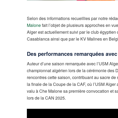
Selon des informations recueillies par notre rédac
Malone
fait l’objet de plusieurs approches en v
Alger est actuellement suivi par le club égypti
Casablanca ainsi que par le KV Malines en Belg
Des performances remarquées avec
Auteur d’une saison remarquée avec l’USM Alger
championnat algérien lors de la cérémonie des 
rencontres cette saison, contribuant au sacre de
la finale de la Coupe de la CAF, où l’USM Alger
valu à Che Malone sa première convocation et s
lors de la CAN 2025.