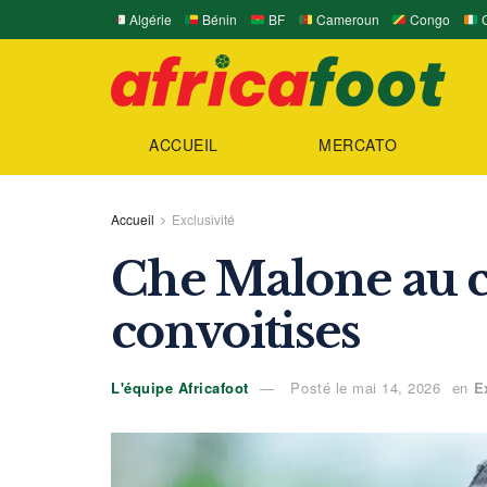
Algérie
Bénin
BF
Cameroun
Congo
C
ACCUEIL
MERCATO
Accueil
Exclusivité
Che Malone au c
convoitises
L'équipe Africafoot
Posté le mai 14, 2026
en
E