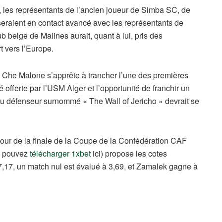
, les représentants de l’ancien joueur de Simba SC, de
eraient en contact avancé avec les représentants de
belge de Malines aurait, quant à lui, pris des
t vers l’Europe.
, Che Malone s’apprête à trancher l’une des premières
é offerte par l’USM Alger et l’opportunité de franchir un
u défenseur surnommé « The Wall of Jericho » devrait se
tour de la finale de la Coupe de la Confédération CAF
us pouvez
télécharger 1xbet
ici) propose les cotes
,17, un match nul est évalué à 3,69, et Zamalek gagne à