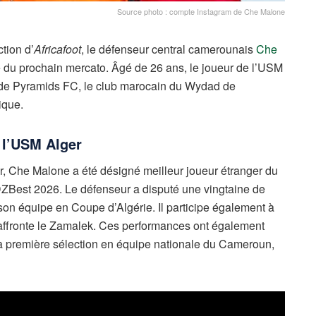
Source photo : compte Instagram de Che Malone
tion d’
Africafoot
, le défenseur central camerounais
Che
ue du prochain mercato. Âgé de 26 ans, le joueur de l’USM
en de Pyramids FC, le club marocain du Wydad de
ique.
 l’USM Alger
, Che Malone a été désigné meilleur joueur étranger du
DZBest 2026. Le défenseur a disputé une vingtaine de
 son équipe en Coupe d’Algérie. Il participe également à
 affronte le Zamalek. Ces performances ont également
a première sélection en équipe nationale du Cameroun,