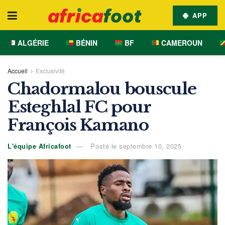
APP
ALGÉRIE
BÉNIN
BF
CAMEROUN
Accueil
Exclusivité
Chadormalou bouscule
Esteghlal FC pour
François Kamano
L'équipe Africafoot
Posté le septembre 10, 2025