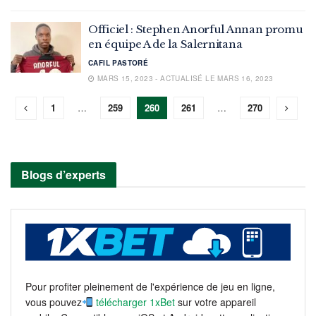
Officiel : Stephen Anorful Annan promu
en équipe A de la Salernitana
CAFIL PASTORÉ
MARS 15, 2023 - ACTUALISÉ LE MARS 16, 2023
1
…
259
260
261
…
270
Blogs d’experts
Pour profiter pleinement de l'expérience de jeu en ligne,
vous pouvez
télécharger 1xBet
sur votre appareil