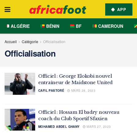
APP
ALGÉRIE
BÉNIN
BF
CAMEROUN
Accueil
Catégorie
Officialisation
Officialisation
Officiel : George Elokobi nouvel
entraîneur de Maidstone United
CAFIL PASTORÉ
MARS 28, 2023
Officiel : Hossam El badry nouveau
coach du Club Sportif Sfaxien
MOHAMED ABDEL GHANY
MARS 27, 2023