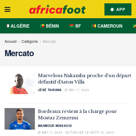
APP
ALGÉRIE
BÉNIN
BF
CAMEROUN
Accueil
Catégorie
Mercato
Mercato
Marvelous Nakamba proche d’un départ
définitif d’Aston Villa
JÉSÉ TAHIANA
MAI 17, 2023
Bordeaux revient à la charge pour
Moataz Zemzemi
MAHMOUD MISSAOUI
MAI 17, 2023 - ACTUALISÉ LE AOÛT 12, 2023