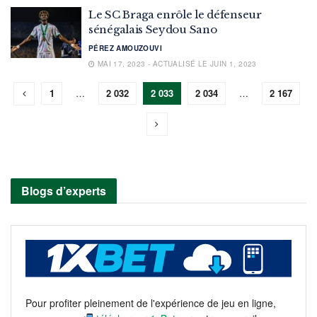
Le SC Braga enrôle le défenseur
sénégalais Seydou Sano
PÉREZ AMOUZOUVI
MAI 17, 2023 - ACTUALISÉ LE JUIN 1, 2023
1
…
2 032
2 033
2 034
…
2 167
Blogs d’experts
Pour profiter pleinement de l'expérience de jeu en ligne,