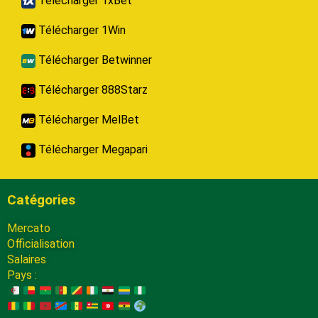
Télécharger 1xBet
Télécharger 1Win
Télécharger Betwinner
Télécharger 888Starz
Télécharger MelBet
Télécharger Megapari
Catégories
Mercato
Officialisation
Salaires
Pays :