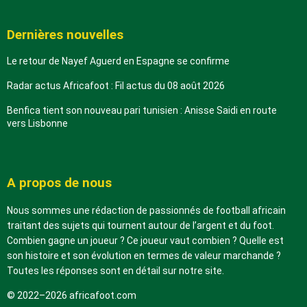
Dernières nouvelles
Le retour de Nayef Aguerd en Espagne se confirme
Radar actus Africafoot : Fil actus du 08 août 2026
Benfica tient son nouveau pari tunisien : Anisse Saidi en route
vers Lisbonne
A propos de nous
Nous sommes une rédaction de passionnés de football africain
traitant des sujets qui tournent autour de l’argent et du foot.
Combien gagne un joueur ? Ce joueur vaut combien ? Quelle est
son histoire et son évolution en termes de valeur marchande ?
Toutes les réponses sont en détail sur notre site.
© 2022–2026 africafoot.com