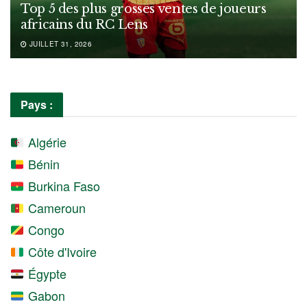
Top 5 des plus grosses ventes de joueurs
africains du RC Lens
JUILLET 31, 2026
Pays :
Algérie
Bénin
Burkina Faso
Cameroun
Congo
Côte d'Ivoire
Égypte
Gabon