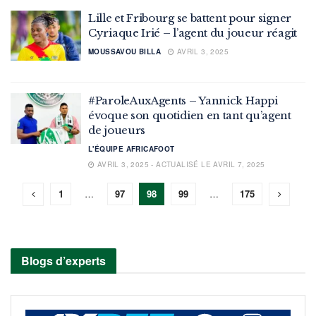
Lille et Fribourg se battent pour signer
Cyriaque Irié – l’agent du joueur réagit
MOUSSAVOU BILLA
AVRIL 3, 2025
#ParoleAuxAgents – Yannick Happi
évoque son quotidien en tant qu’agent
de joueurs
L'ÉQUIPE AFRICAFOOT
AVRIL 3, 2025 - ACTUALISÉ LE AVRIL 7, 2025
1
…
97
98
99
…
175
Blogs d’experts