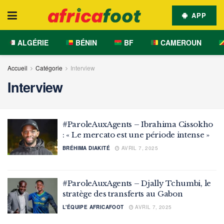
APP
ALGÉRIE
BÉNIN
BF
CAMEROUN
Accueil
Catégorie
Interview
Interview
#ParoleAuxAgents – Ibrahima Cissokho
: « Le mercato est une période intense »
BRÉHIMA DIAKITÉ
AVRIL 7, 2025
#ParoleAuxAgents – Djally Tchumbi, le
stratège des transferts au Gabon
L'ÉQUIPE AFRICAFOOT
AVRIL 7, 2025