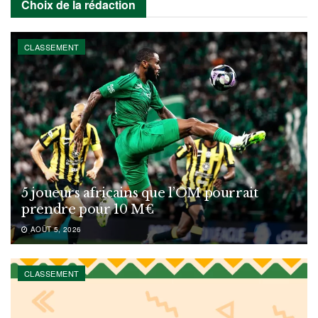
Choix de la rédaction
CLASSEMENT
5 joueurs africains que l’OM pourrait
prendre pour 10 M€
AOÛT 5, 2026
CLASSEMENT