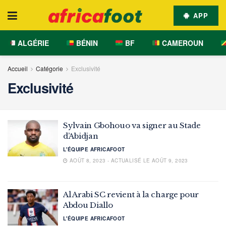
APP
ALGÉRIE
BÉNIN
BF
CAMEROUN
Accueil
Catégorie
Exclusivité
Exclusivité
Sylvain Gbohouo va signer au Stade
d’Abidjan
L'ÉQUIPE AFRICAFOOT
AOÛT 8, 2023 - ACTUALISÉ LE AOÛT 9, 2023
Al Arabi SC revient à la charge pour
Abdou Diallo
L'ÉQUIPE AFRICAFOOT