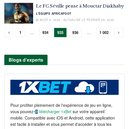
Le FC Séville pense à Mouctar Diakhaby
L'ÉQUIPE AFRICAFOOT
AOÛT 8, 2023 - ACTUALISÉ LE FÉVRIER 28, 2026
1
…
934
935
936
…
1 002
Blogs d’experts
Pour profiter pleinement de l'expérience de jeu en ligne,
vous pouvez
télécharger 1xBet
sur votre appareil
mobile. Compatible avec iOS et Android, cette application
est facile à installer et vous permet d'accéder à tous les