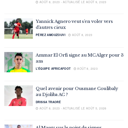
AOÛT 8, 2023 - ACTUALISÉ LE AOÛT 9, 2023
Yannick Agnero veut s’en voler vers
d’autres cieux
PÉREZ AMOUZOUVI
AOÛT 8, 2023
Ammar El Orfi signe au MC Alger pour 3
ans
L'ÉQUIPE AFRICAFOOT
AOÛT 8, 2023
Quel avenir pour Ousmane Coulibaly
au Djoliba AC ?
DRISSA TRAORÉ
AOÛT 8, 2023 - ACTUALISÉ LE AOÛT 5, 2026
Al Masry sur le point de signer