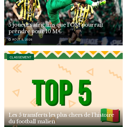
5 joueurs africains que l’OM pourrait
prendre pour 10 M€
AOÛT 5, 2026
CLASSEMENT
Les 5 transferts les plus chers de l’histoire
du football malien