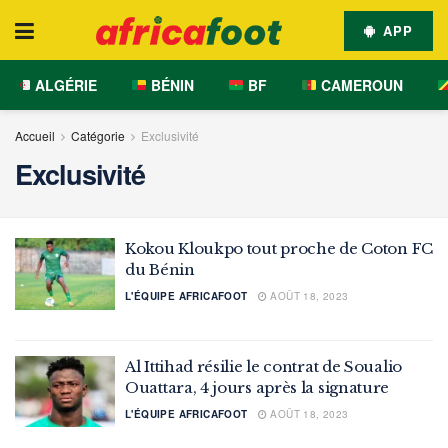
APP
ALGÉRIE
BÉNIN
BF
CAMEROUN
Accueil
Catégorie
Exclusivité
Exclusivité
Kokou Kloukpo tout proche de Coton FC
du Bénin
L'ÉQUIPE AFRICAFOOT
AOÛT 18, 2023
Al Ittihad résilie le contrat de Soualio
Ouattara, 4 jours après la signature
L'ÉQUIPE AFRICAFOOT
AOÛT 18, 2023