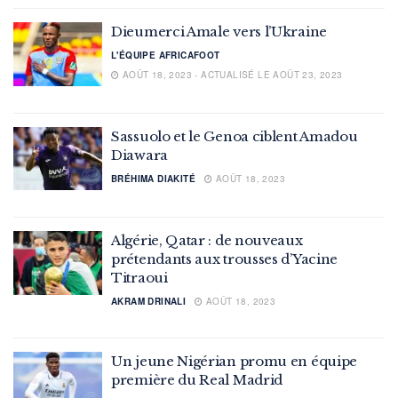
Dieumerci Amale vers l’Ukraine
L'ÉQUIPE AFRICAFOOT
AOÛT 18, 2023 - ACTUALISÉ LE AOÛT 23, 2023
Sassuolo et le Genoa ciblent Amadou
Diawara
BRÉHIMA DIAKITÉ
AOÛT 18, 2023
Algérie, Qatar : de nouveaux
prétendants aux trousses d’Yacine
Titraoui
AKRAM DRINALI
AOÛT 18, 2023
Un jeune Nigérian promu en équipe
première du Real Madrid