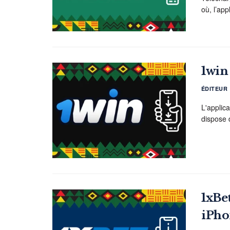
où, l’app
1win
ÉDITEUR
L'applica
dispose 
1xBe
iPho