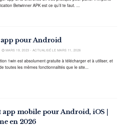
lication Betwinner APK est ce qu’il te faut. ...
 app pour Android
MARS 19, 2023 - ACTUALISÉ LE MARS 11, 2026
tion 1win est absolument gratuite à télécharger et à utiliser, et
de toutes les mêmes fonctionnalités que le site...
t app mobile pour Android, iOS |
ne en 2026