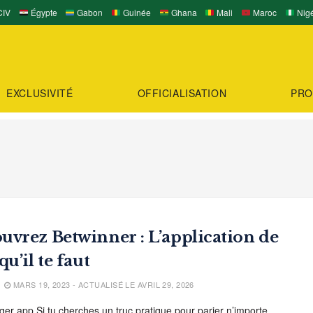
IV
Égypte
Gabon
Guinée
Ghana
Mali
Maroc
Nigé
EXCLUSIVITÉ
OFFICIALISATION
PRO
uvrez Betwinner : L’application de
qu’il te faut
MARS 19, 2023 - ACTUALISÉ LE AVRIL 29, 2026
ger app Si tu cherches un truc pratique pour parier n’importe