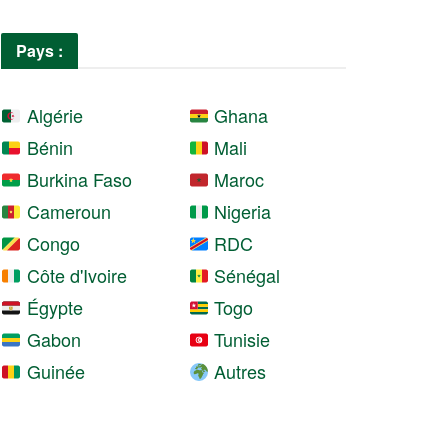
Pays :
Algérie
Ghana
Bénin
Mali
Burkina Faso
Maroc
Cameroun
Nigeria
Congo
RDC
Côte d'Ivoire
Sénégal
Égypte
Togo
Gabon
Tunisie
Guinée
Autres