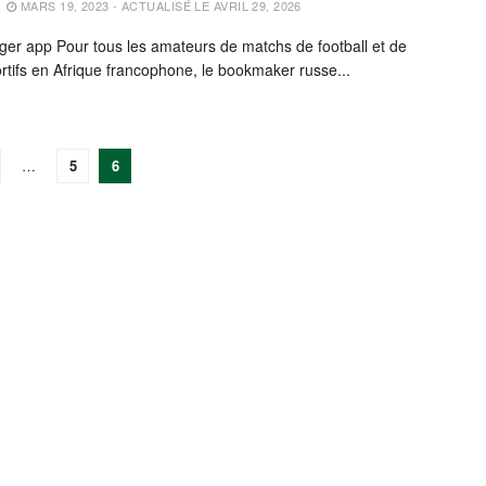
MARS 19, 2023 - ACTUALISÉ LE AVRIL 29, 2026
ger app Pour tous les amateurs de matchs de football et de
ortifs en Afrique francophone, le bookmaker russe...
…
5
6