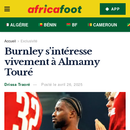
APP
ALGÉRIE
BÉNIN
BF
CAMEROUN
Accueil
Exclusivité
Burnley s’intéresse
vivement à Almamy
Touré
Drissa Traoré
Posté le avril 26, 2025