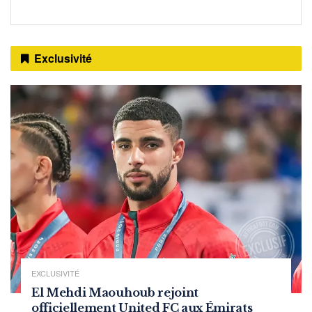
Exclusivité
EXCLUSIVITÉ
El Mehdi Maouhoub rejoint
officiellement United FC aux Émirats