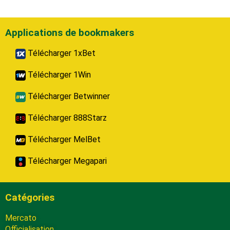
Applications de bookmakers
Télécharger 1xBet
Télécharger 1Win
Télécharger Betwinner
Télécharger 888Starz
Télécharger MelBet
Télécharger Megapari
Catégories
Mercato
Officialisation