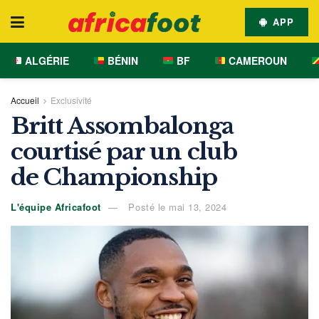
APP
ALGÉRIE
BÉNIN
BF
CAMEROUN
Accueil
Exclusivité
Britt Assombalonga
courtisé par un club
de Championship
L'équipe Africafoot
Posté le mai 13, 2024