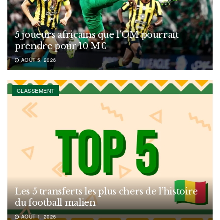
5 joueurs africains que l’OM pourrait
prendre pour 10 M€
AOÛT 5, 2026
CLASSEMENT
Les 5 transferts les plus chers de l’histoire
du football malien
AOÛT 1, 2026