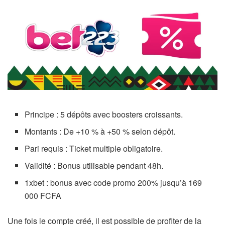
Principe : 5 dépôts avec boosters croissants.
Montants : De +10 % à +50 % selon dépôt.
Pari requis : Ticket multiple obligatoire.
Validité : Bonus utilisable pendant 48h.
1xbet : bonus avec code promo 200% jusqu’à 169
000 FCFA
Une fois le compte créé, il est possible de profiter de la