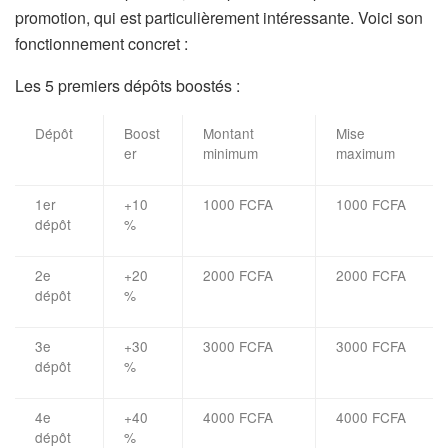
promotion, qui est particulièrement intéressante. Voici son
fonctionnement concret :
Les 5 premiers dépôts boostés :
Dépôt
Boost
Montant
Mise
er
minimum
maximum
1er
+10
1000 FCFA
1000 FCFA
dépôt
%
2e
+20
2000 FCFA
2000 FCFA
dépôt
%
3e
+30
3000 FCFA
3000 FCFA
dépôt
%
4e
+40
4000 FCFA
4000 FCFA
dépôt
%