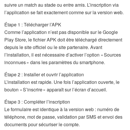
suivre un match au stade ou entre amis. L’inscription via
l’application se fait exactement comme sur la version web.
Étape 1 : Télécharger l’APK
Comme l’application n’est pas disponible sur le Google
Play Store, le fichier APK doit être téléchargé directement
depuis le site officiel ou le site partenaire. Avant
l’installation, il est nécessaire d’activer l’option « Sources
inconnues » dans les paramètres du smartphone.
Étape 2 : Installer et ouvrir l’application
L’installation est rapide. Une fois l’application ouverte, le
bouton « S’inscrire » apparaît sur l’écran d’accueil.
Étape 3 : Compléter l’inscription
Le formulaire est identique à la version web : numéro de
téléphone, mot de passe, validation par SMS et envoi des
documents pour sécuriser le compte.