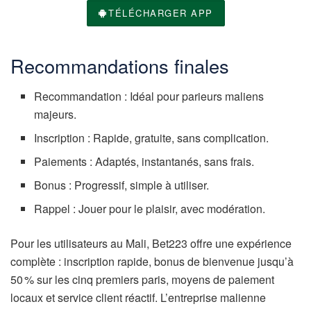
TÉLÉCHARGER APP
Recommandations finales
Recommandation : Idéal pour parieurs maliens
majeurs.
Inscription : Rapide, gratuite, sans complication.
Paiements : Adaptés, instantanés, sans frais.
Bonus : Progressif, simple à utiliser.
Rappel : Jouer pour le plaisir, avec modération.
Pour les utilisateurs au Mali, Bet223 offre une expérience
complète : inscription rapide, bonus de bienvenue jusqu’à
50 % sur les cinq premiers paris, moyens de paiement
locaux et service client réactif. L’entreprise malienne