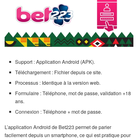
Support : Application Android (APK).
Téléchargement : Fichier depuis ce site.
Processus : Identique à la version web.
Formulaire : Téléphone, mot de passe, validation +18
ans.
Connexion : Téléphone + mot de passe.
L’application Android de Bet223 permet de parier
facilement depuis un smartphone, ce qui est pratique pour