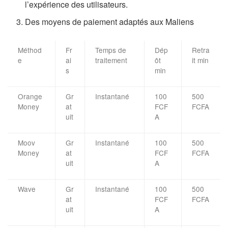
l’expérience des utilisateurs.
Des moyens de paiement adaptés aux Maliens
Méthod
Fr
Temps de
Dép
Retra
e
ai
traitement
ôt
it min
s
min
Orange
Gr
Instantané
100
500
Money
at
FCF
FCFA
uit
A
Moov
Gr
Instantané
100
500
Money
at
FCF
FCFA
uit
A
Wave
Gr
Instantané
100
500
at
FCF
FCFA
uit
A