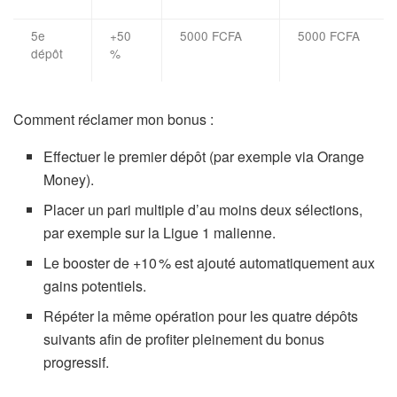
5e
+50
5000 FCFA
5000 FCFA
dépôt
%
Comment réclamer mon bonus :
Effectuer le premier dépôt (par exemple via Orange
Money).
Placer un pari multiple d’au moins deux sélections,
par exemple sur la Ligue 1 malienne.
Le booster de +10 % est ajouté automatiquement aux
gains potentiels.
Répéter la même opération pour les quatre dépôts
suivants afin de profiter pleinement du bonus
progressif.