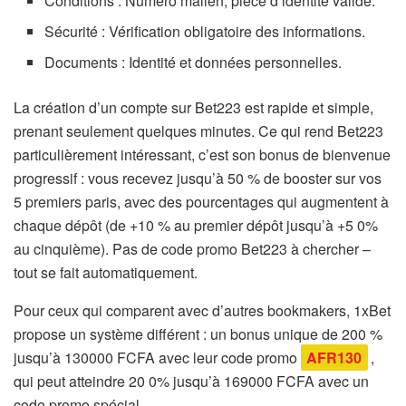
Conditions : Numéro malien, pièce d’identité valide.
Sécurité : Vérification obligatoire des informations.
Documents : Identité et données personnelles.
La création d’un compte sur Bet223 est rapide et simple,
prenant seulement quelques minutes. Ce qui rend Bet223
particulièrement intéressant, c’est son bonus de bienvenue
progressif : vous recevez jusqu’à 50 % de booster sur vos
5 premiers paris, avec des pourcentages qui augmentent à
chaque dépôt (de +10 % au premier dépôt jusqu’à +5 0%
au cinquième). Pas de code promo Bet223 à chercher –
tout se fait automatiquement.
Pour ceux qui comparent avec d’autres bookmakers, 1xBet
propose un système différent : un bonus unique de 200 %
jusqu’à 130000 FCFA avec leur code promo
AFR130
,
qui peut atteindre 20 0% jusqu’à 169000 FCFA avec un
code promo spécial.