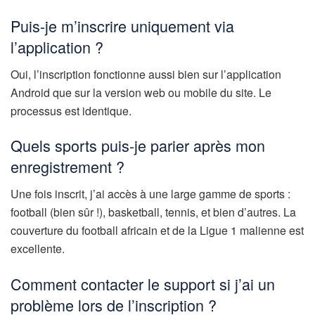
Puis-je m’inscrire uniquement via
l’application ?
Oui, l’inscription fonctionne aussi bien sur l’application
Android que sur la version web ou mobile du site. Le
processus est identique.
Quels sports puis-je parier après mon
enregistrement ?
Une fois inscrit, j’ai accès à une large gamme de sports :
football (bien sûr !), basketball, tennis, et bien d’autres. La
couverture du football africain et de la Ligue 1 malienne est
excellente.
Comment contacter le support si j’ai un
problème lors de l’inscription ?