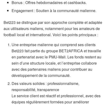
Bonus : Offres hebdomadaires et cashbacks.
Engagement : Soutien à la communauté malienne.
Bet223 se distingue par son approche complète et adaptée
aux utilisateurs maliens, notamment pour les amateurs de
football local et international. Voici les points principaux :
Une entreprise malienne qui comprend ses clients
Bet223 fait partie du groupe BET2AFRICA et travaille
en partenariat avec le PMU-Mali. Les fonds restent au
sein d’une structure locale, et l’entreprise collabore
avec des partenaires maliens pour contribuer au
développement de la communauté.
Des valeurs solides : professionnalisme,
responsabilité, transparence
Le service client est réactif et professionnel, avec des
équipes régulièrement formées pour améliorer