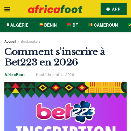
APP
ALGÉRIE
BÉNIN
BF
CAMEROUN
Accueil
Bookmakers
Comment s’inscrire à
Bet223 en 2026
AfricaFoot
Posté le mai 4, 2026