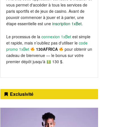
vous permet d'accéder à tous les services de
paris sportifs et de jeux de casino. Avant de
pouvoir commencer à jouer et à parier, une
étape essentielle est une
inscription 1xBet
.
Le processus de la
connexion 1xBet
est simple
et rapide, mais n’oubliez pas d'utiliser le
code
promo 1xBet
130AFRICA
pour obtenir un
cadeau de bienvenue — le bonus sur votre
premier dépôt jusqu'à
130 $.
Exclusivité