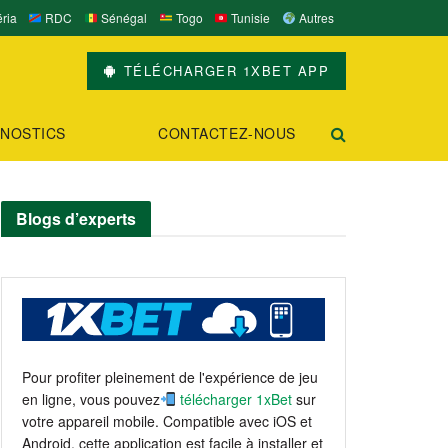
ria
RDC
Sénégal
Togo
Tunisie
Autres
TÉLÉCHARGER 1XBET APP
NOSTICS
CONTACTEZ-NOUS
Blogs d’experts
Pour profiter pleinement de l'expérience de jeu
en ligne, vous pouvez
télécharger 1xBet
sur
votre appareil mobile. Compatible avec iOS et
Android, cette application est facile à installer et