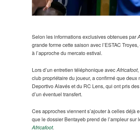
Selon les informations exclusives obtenues par
A
grande forme cette saison avec l’ESTAC Troyes, c
à l’approche du mercato estival.
Lors d’un entretien téléphonique avec
Africafoot
,
club propriétaire du joueur, a confirmé que deux 
Deportivo Alavés et du RC Lens, qui ont pris des
d’un éventuel transfert.
Ces approches viennent s’ajouter à celles déjà e
que le dossier Bentayeb prend de l’ampleur sur
Africafoot
.