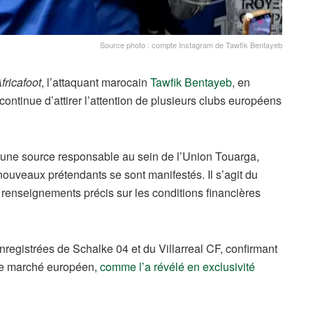
Source photo : compte Instagram de Tawfik Bentayeb
fricafoot
, l’attaquant marocain
Tawfik Bentayeb
, en
ontinue d’attirer l’attention de plusieurs clubs européens
 une source responsable au sein de l’Union Touarga,
nouveaux prétendants se sont manifestés. Il s’agit du
 renseignements précis sur les conditions financières
nregistrées de Schalke 04 et du Villarreal CF, confirmant
 le marché européen,
comme l’a révélé en exclusivité