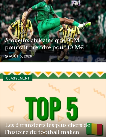
5 joueurs africains que l’OM
pourrait prendre pour 10 M€
AOÛT 5, 2026
CLASSEMENT
Les 5 transferts les plus chers de
l’histoire du football malien