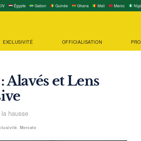
IV
Égypte
Gabon
Guinée
Ghana
Mali
Maroc
Nigé
EXCLUSIVITÉ
OFFICIALISATION
PRO
: Alavés et Lens
sive
 la hausse
clusivité
,
Mercato