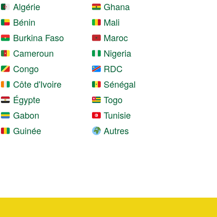
Algérie
Ghana
Bénin
Mali
Burkina Faso
Maroc
Cameroun
Nigeria
Congo
RDC
Côte d'Ivoire
Sénégal
Égypte
Togo
Gabon
Tunisie
Guinée
Autres