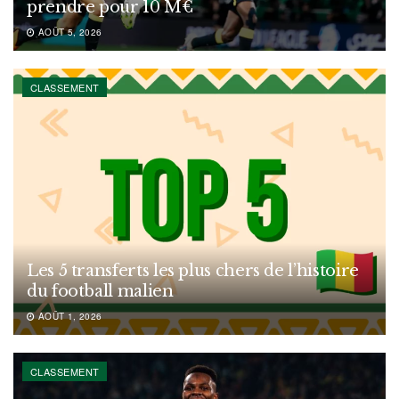
prendre pour 10 M€
AOÛT 5, 2026
CLASSEMENT
Les 5 transferts les plus chers de l’histoire
du football malien
AOÛT 1, 2026
CLASSEMENT