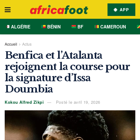
APP
ALGÉRIE
BÉNIN
BF
CAMEROUN
Accueil
Actus
Benfica et l’Atalanta
rejoignent la course pour
la signature d’Issa
Doumbia
Kokou Alfred Zikpi
Posté le avril 19, 2026