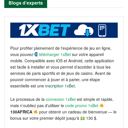
Blogs d’experts
Pour profiter pleinement de l'expérience de jeu en ligne,
vous pouvez
télécharger 1xBet
sur votre appareil
mobile. Compatible avec iOS et Android, cette application
est facile à installer et vous permet d'accéder à tous les
services de paris sportifs et de jeux de casino. Avant de
pouvoir commencer à jouer et à parier, une étape
essentielle est une
inscription 1xBet
.
Le processus de la
connexion 1xBet
est simple et rapide,
mais n’oubliez pas d'utiliser le
code promo 1xBet
130AFRICA
pour obtenir un cadeau de bienvenue — le
bonus sur votre premier dépôt jusqu'à
130 $.