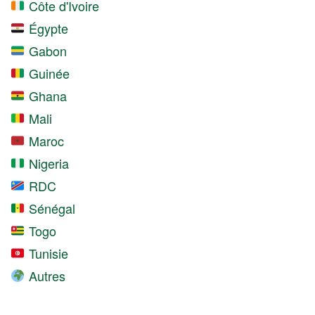
Côte d'Ivoire
Égypte
Gabon
Guinée
Ghana
Mali
Maroc
Nigeria
RDC
Sénégal
Togo
Tunisie
Autres