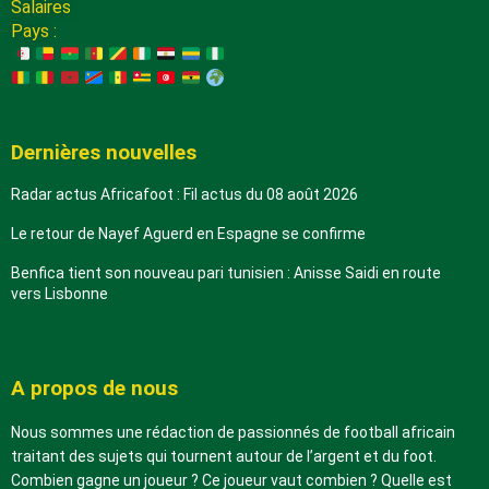
Salaires
Pays :
Dernières nouvelles
Radar actus Africafoot : Fil actus du 08 août 2026
Le retour de Nayef Aguerd en Espagne se confirme
Benfica tient son nouveau pari tunisien : Anisse Saidi en route
vers Lisbonne
A propos de nous
Nous sommes une rédaction de passionnés de football africain
traitant des sujets qui tournent autour de l’argent et du foot.
Combien gagne un joueur ? Ce joueur vaut combien ? Quelle est