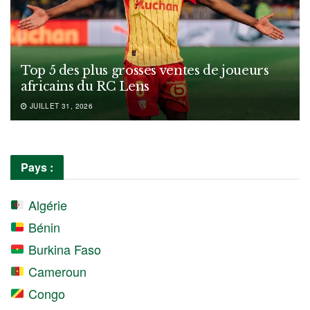
Top 5 des plus grosses ventes de joueurs
africains du RC Lens
JUILLET 31, 2026
Pays :
Algérie
Bénin
Burkina Faso
Cameroun
Congo