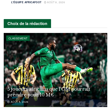
L'ÉQUIPE AFRICAFOOT
AOÛT 8, 2026
Choix de la rédaction
CLASSEMENT
5 joueurs africains que l’OM pourrait
prendre pour 10 M€
AOÛT 5, 2026