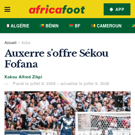
APP
ALGÉRIE
BÉNIN
BF
CAMEROUN
Accueil
Actus
Auxerre s’offre Sékou
Fofana
Kokou Alfred Zikpi
Posté le juillet 8, 2026 – actualisé le juillet 9, 2026