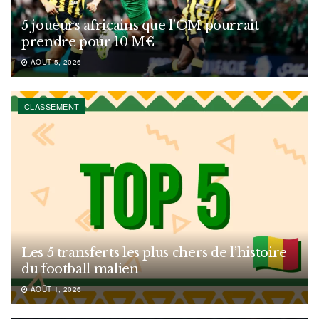
5 joueurs africains que l’OM pourrait
prendre pour 10 M€
AOÛT 5, 2026
CLASSEMENT
Les 5 transferts les plus chers de l’histoire
du football malien
AOÛT 1, 2026