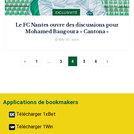
EXCLUSIVITÉ
Le FC Nantes ouvre des discussions pour
Mohamed Bangoura « Cantona »
MAI 30, 2026
1
…
3
4
5
6
Applications de bookmakers
Télécharger 1xBet
Télécharger 1Win