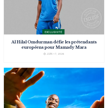
EXCLUSIVITÉ
Al Hilal Omdurman défie les prétendants
européens pour Mamady Mara
JUIN 17, 2026