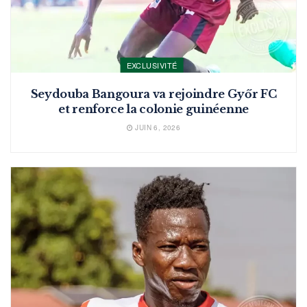
EXCLUSIVITÉ
Seydouba Bangoura va rejoindre Győr FC
et renforce la colonie guinéenne
JUIN 6, 2026