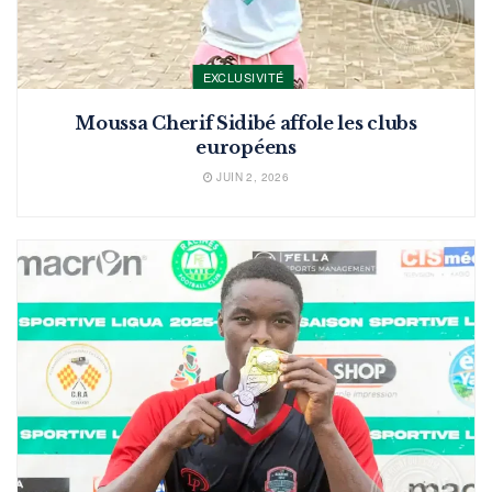
EXCLUSIVITÉ
Moussa Cherif Sidibé affole les clubs
européens
JUIN 2, 2026