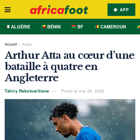
APP
ALGÉRIE
BÉNIN
BF
CAMEROUN
Accueil
Actus
Arthur Atta au cœur d’une
bataille à quatre en
Angleterre
Tahiry Rakotoaritiana
Posté le mai 26, 2026