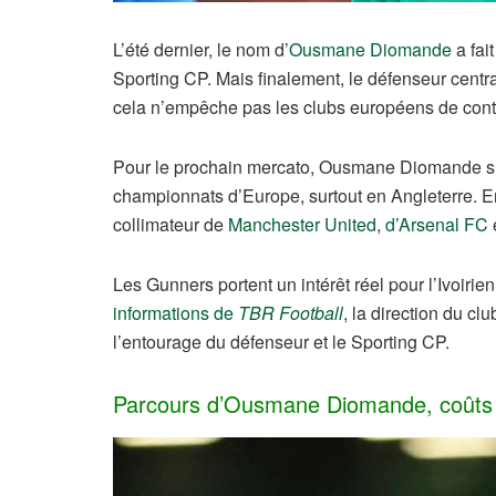
L’été dernier, le nom d’
Ousmane Diomande
a fai
Sporting CP. Mais finalement, le défenseur centra
cela n’empêche pas les clubs européens de conti
Pour le prochain mercato, Ousmane Diomande sus
championnats d’Europe, surtout en Angleterre. En
collimateur de
Manchester United
,
d’Arsenal FC
e
Les Gunners portent un intérêt réel pour l’Ivoirie
informations de
TBR Football
, la direction du c
l’entourage du défenseur et le Sporting CP.
Parcours d’Ousmane Diomande, coûts d