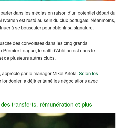
t parler dans les médias en raison d’un potentiel départ du
l ivoirien est resté au sein du club portugais. Néanmoins,
nuer à se bousculer pour obtenir sa signature.
cite des convoitises dans les cinq grands
 Premier League, le natif d’Abidjan est dans le
t de plusieurs autres clubs.
n, apprécié par le manager Mikel Arteta.
Selon les
lub londonien a déjà entamé les négociations avec
es transferts, rémunération et plus