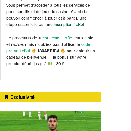
vous permet d'accéder à tous les services de
paris sportifs et de jeux de casino. Avant de
pouvoir commencer à jouer et à parier, une
étape essentielle est une
inscription 1xBet
.
Le processus de la
connexion 1xBet
est simple
et rapide, mais n’oubliez pas d'utiliser le
code
promo 1xBet
130AFRICA
pour obtenir un
cadeau de bienvenue — le bonus sur votre
premier dépôt jusqu'à
130 $.
Exclusivité