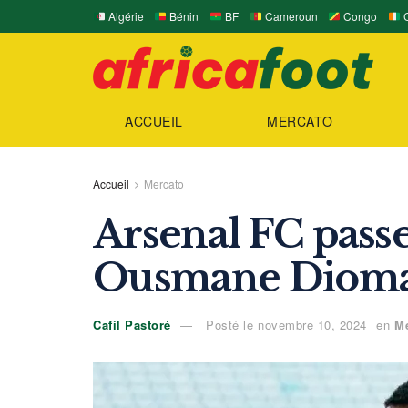
Algérie
Bénin
BF
Cameroun
Congo
C
ACCUEIL
MERCATO
Accueil
Mercato
Arsenal FC passe
Ousmane Diom
Cafil Pastoré
Posté le novembre 10, 2024
en
M