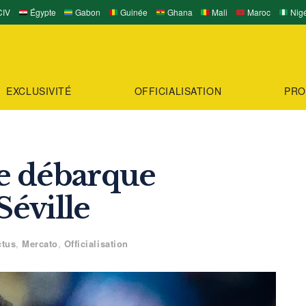
IV
Égypte
Gabon
Guinée
Ghana
Mali
Maroc
Nigé
EXCLUSIVITÉ
OFFICIALISATION
PRO
e débarque
Séville
ctus
,
Mercato
,
Officialisation