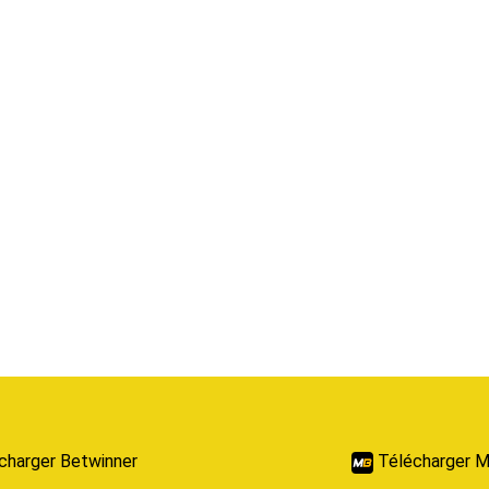
charger Betwinner
Télécharger M