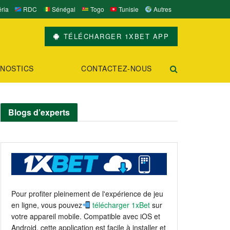
ria
RDC
Sénégal
Togo
Tunisie
Autres
TÉLÉCHARGER 1XBET APP
NOSTICS
CONTACTEZ-NOUS
Blogs d’experts
Pour profiter pleinement de l'expérience de jeu
en ligne, vous pouvez
télécharger 1xBet
sur
votre appareil mobile. Compatible avec iOS et
Android, cette application est facile à installer et