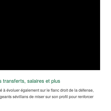
transferts, salaires et plus
é à évoluer également sur le flanc droit de la défense,
igeants sévillans de miser sur son profil pour renforcer