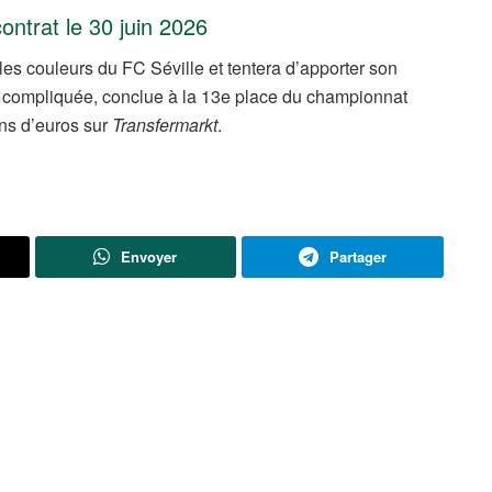
ontrat le 30 juin 2026
es couleurs du FC Séville et tentera d’apporter son
n compliquée, conclue à la 13e place du championnat
ns d’euros sur
Transfermarkt
.
Envoyer
Partager