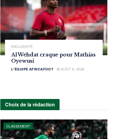
EXCLUSIVITÉ
Al Wehdat craque pour Mathias
Oyewusi
AOÛT 9, 2026
L'ÉQUIPE AFRICAFOOT
Choix de la rédaction
CLASSEMENT