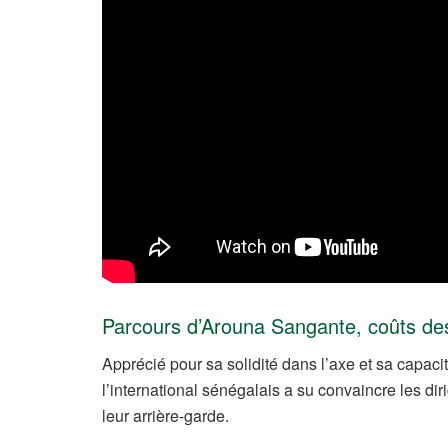
Parcours d’Arouna Sangante, coûts des 
Apprécié pour sa solidité dans l’axe et sa capacit
l’international sénégalais a su convaincre les dir
leur arrière-garde.