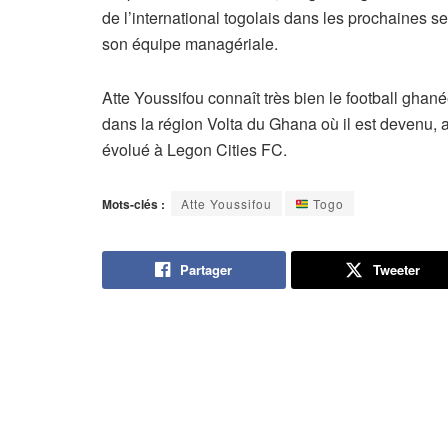
de l’international togolais dans les prochaines
son équipe managériale.
Atte Youssifou connaît très bien le football gha
dans la région Volta du Ghana où il est devenu, 
évolué à Legon Cities FC.
Mots-clés :
Atte Youssifou
Togo
Partager
Tweeter