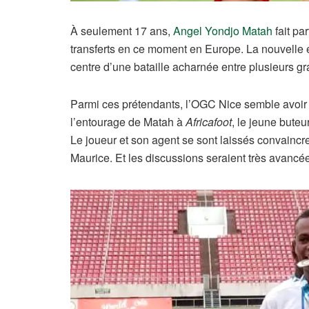
À seulement 17 ans,
Angel Yondjo Matah
fait pa
transferts en ce moment en Europe. La nouvelle
centre d’une bataille acharnée entre plusieurs g
Parmi ces prétendants, l’OGC Nice semble avoir 
l’entourage de Matah à
Africafoot
, le jeune buteu
Le joueur et son agent se sont laissés convaincre
Maurice. Et les discussions seraient très avancée