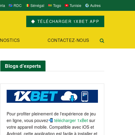
ria
RDC
Sénégal
Togo
Tunisie
Autres
TÉLÉCHARGER 1XBET APP
NOSTICS
CONTACTEZ-NOUS
Blogs d’experts
Pour profiter pleinement de l'expérience de jeu
en ligne, vous pouvez
télécharger 1xBet
sur
votre appareil mobile. Compatible avec iOS et
Android, cette application est facile à installer et