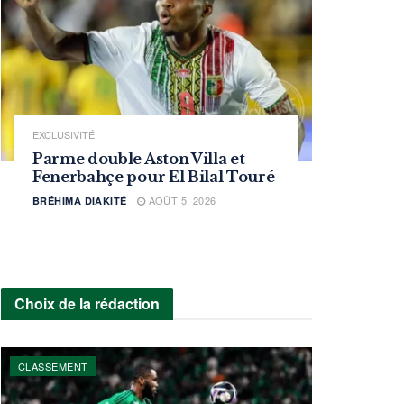
EXCLUSIVITÉ
Parme double Aston Villa et
Fenerbahçe pour El Bilal Touré
AOÛT 5, 2026
BRÉHIMA DIAKITÉ
Choix de la rédaction
CLASSEMENT