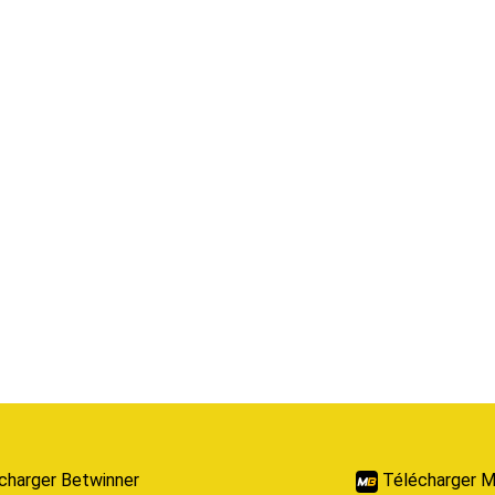
charger Betwinner
Télécharger M