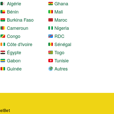
Algérie
Ghana
Bénin
Mali
Burkina Faso
Maroc
Cameroun
Nigeria
Congo
RDC
Côte d'Ivoire
Sénégal
Égypte
Togo
Gabon
Tunisie
Guinée
Autres
elBet