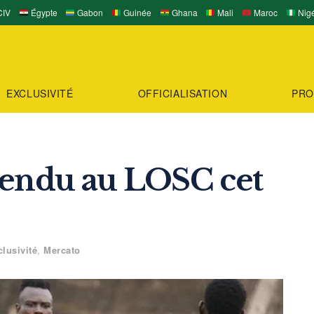
IV
Égypte
Gabon
Guinée
Ghana
Mali
Maroc
Nigé
EXCLUSIVITÉ
OFFICIALISATION
PRO
tendu au LOSC cet
lusivité
,
Mercato