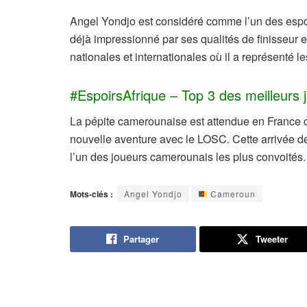
Angel Yondjo est considéré comme l’un des espoi
déjà impressionné par ses qualités de finisseur
nationales et internationales où il a représenté 
#EspoirsAfrique – Top 3 des meilleur
La pépite camerounaise est attendue en France ce
nouvelle aventure avec le LOSC. Cette arrivée dev
l’un des joueurs camerounais les plus convoités.
Mots-clés :
Angel Yondjo
Cameroun
Partager
Tweeter