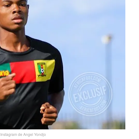
 Instagram de Angel Yondjo