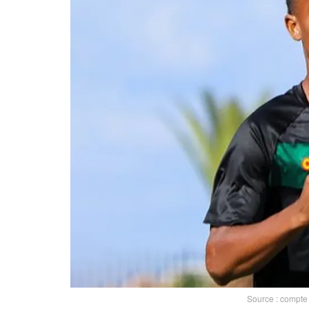
Source : compte