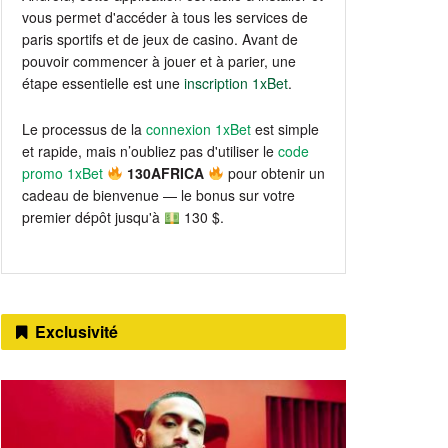
vous permet d'accéder à tous les services de
paris sportifs et de jeux de casino. Avant de
pouvoir commencer à jouer et à parier, une
étape essentielle est une
inscription 1xBet
.
Le processus de la
connexion 1xBet
est simple
et rapide, mais n’oubliez pas d'utiliser le
code
promo 1xBet
130AFRICA
pour obtenir un
cadeau de bienvenue — le bonus sur votre
premier dépôt jusqu'à
130 $.
Exclusivité