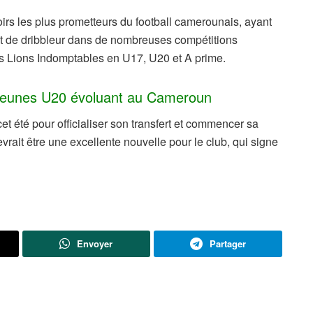
rs les plus prometteurs du football camerounais, ayant
 et de dribbleur dans de nombreuses compétitions
les Lions Indomptables en U17, U20 et A prime.
s jeunes U20 évoluant au Cameroun
t été pour officialiser son transfert et commencer sa
rait être une excellente nouvelle pour le club, qui signe
Envoyer
Partager