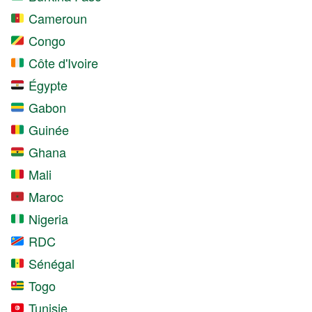
Cameroun
Congo
Côte d'Ivoire
Égypte
Gabon
Guinée
Ghana
Mali
Maroc
Nigeria
RDC
Sénégal
Togo
Tunisie