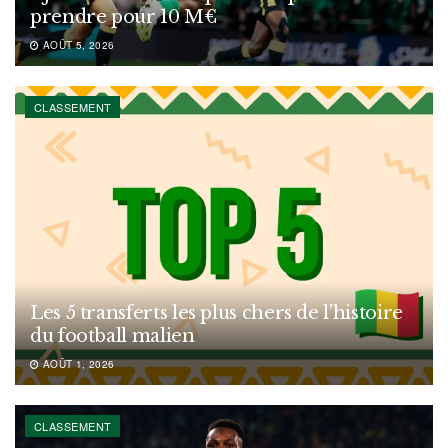
prendre pour 10 M€
AOÛT 5, 2026
CLASSEMENT
Les 5 transferts les plus chers de l’histoire
du football malien
AOÛT 1, 2026
CLASSEMENT