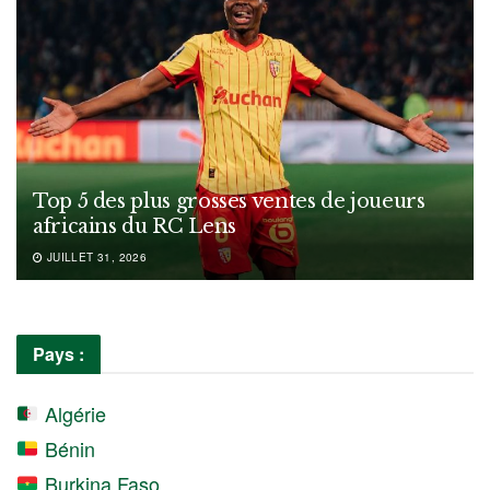
Top 5 des plus grosses ventes de joueurs
africains du RC Lens
JUILLET 31, 2026
Pays :
Algérie
Bénin
Burkina Faso