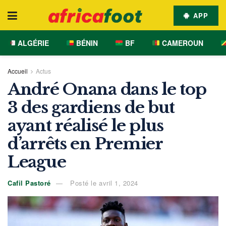
APP
ALGÉRIE
BÉNIN
BF
CAMEROUN
Accueil
Actus
André Onana dans le top
3 des gardiens de but
ayant réalisé le plus
d’arrêts en Premier
League
Cafil Pastoré
Posté le avril 1, 2024