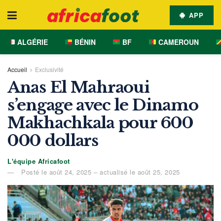
APP
ALGÉRIE
BÉNIN
BF
CAMEROUN
Accueil
Exclusivité
Anas El Mahraoui
s’engage avec le Dinamo
Makhachkala pour 600
000 dollars
L'équipe Africafoot
Posté le août 24, 2025 – actualisé le août 25, 2025