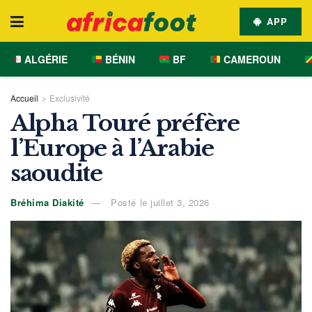
APP
ALGÉRIE
BÉNIN
BF
CAMEROUN
Accueil
Exclusivité
Alpha Touré préfère
l’Europe à l’Arabie
saoudite
Bréhima Diakité
Posté le juillet 3, 2026