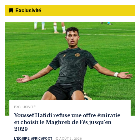
Exclusivité
EXCLUSIVITÉ
Youssef Hafidi refuse une offre émiratie
et choisit le Maghreb de Fès jusqu’en
2029
L'ÉQUIPE AFRICAFOOT
AOÛT 6, 2026