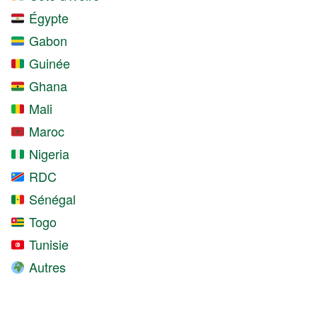
Égypte
Gabon
Guinée
Ghana
Mali
Maroc
Nigeria
RDC
Sénégal
Togo
Tunisie
Autres