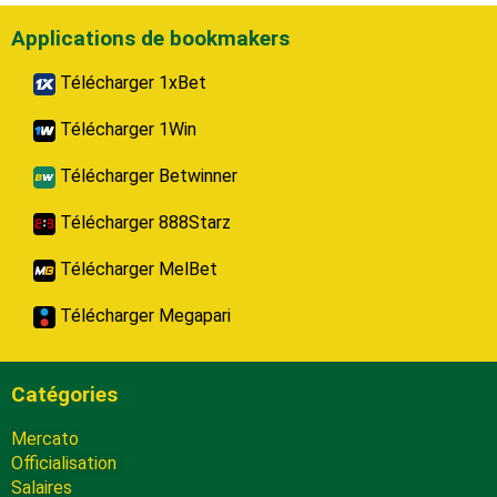
Applications de bookmakers
Télécharger 1xBet
Télécharger 1Win
Télécharger Betwinner
Télécharger 888Starz
Télécharger MelBet
Télécharger Megapari
Catégories
Mercato
Officialisation
Salaires