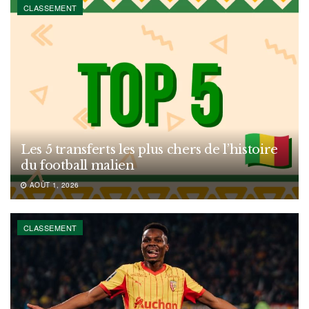
CLASSEMENT
Les 5 transferts les plus chers de l’histoire
du football malien
AOÛT 1, 2026
CLASSEMENT