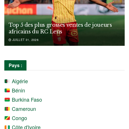
Top 5 des plus grosses ventes de joueurs
africains du RC Lens
JUILLET 31, 2026
Pays :
Algérie
Bénin
Burkina Faso
Cameroun
Congo
Côte d'Ivoire