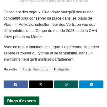
Source photo : compte Instagram de Alexis Guendouz
Conscient des enjeux, Guendouz sait qu’il doit rester
compétitif pour conserver sa place dans les plans de
Vladimir Petkovic, sélectionneur des Verts, en vue des
éliminatoires de la Coupe du monde 2026 et de la CAN
2025 prévue au Maroc.
Avec ce retour imminent en Ligue 1 algérienne, le portier
espère retrouver du rythme et de la visibilité, dans un
environnement qu’il maîtrise parfaitement.
Mots-clés :
Alexis Guendouz
Algérie
Blogs d’experts