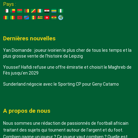
Pays :
Dernières nouvelles
Yan Diomande : joueur ivoirien le plus cher de tous les temps et la
plus grosse vente de l’histoire de Leipzig
Youssef Hafidi refuse une offre émiratie et choisit le Maghreb de
Fès jusqu’en 2029
Sunderland négocie avec le Sporting CP pour Geny Catamo
A propos de nous
Nous sommes une rédaction de passionnés de football africain
traitant des sujets qui tournent autour de l’argent et du foot.
Combien gagne un joueur ? Ce joueur vaut combien ? Quelle est