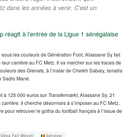
tz dans les années à venir. C’est un
réagit à l’entrée de la Ligue 1 sénégalaise
 sous les couleurs de Génération Foot, Alassane Sy fait
 leur carrière au FC Metz. Il va marcher sur les traces de
ouleurs des Grenats, à l’instar de Cheikh Sabaly, Ismaïla
e Sadio Mané.
t à 125 000 euros sur
Transfermarkt
, Alassane Sy, 21
a carrière. Il cherche désormais à s’imposer au FC Metz,
e pour retrouver le gotha du football français à l’issue de
Sèga Fall Mbodji
Sénégal