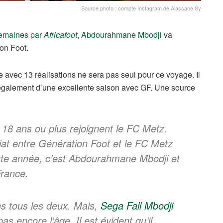
Source photo : compte Instagram de Alassane Sy
semaines par
Africafoot
,
Abdourahmane Mbodji
va
ion Foot.
e avec 13 réalisations ne sera pas seul pour ce voyage. Il
t également d’une excellente saison avec GF. Une source
18 ans ou plus rejoignent le FC Metz.
iat entre Génération Foot et le FC Metz
tte année, c’est Abdourahmane Mbodji et
France.
ns tous les deux. Mais,
Sega Fall Mbodji
pas encore l’âge. Il est évident qu’il