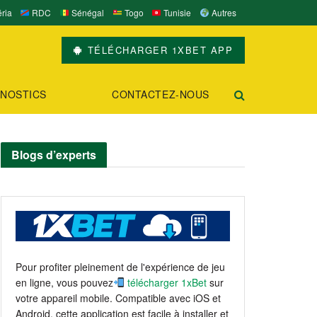
ria
RDC
Sénégal
Togo
Tunisie
Autres
TÉLÉCHARGER 1XBET APP
NOSTICS
CONTACTEZ-NOUS
Blogs d’experts
Pour profiter pleinement de l'expérience de jeu
en ligne, vous pouvez
télécharger 1xBet
sur
votre appareil mobile. Compatible avec iOS et
Android, cette application est facile à installer et