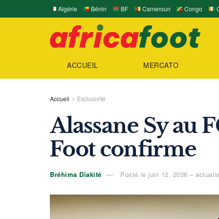
Algérie
Bénin
BF
Cameroun
Congo
C
ACCUEIL
MERCATO
Accueil
Exclusivité
Alassane Sy au 
Foot confirme
Bréhima Diakité
Posté le juin 12, 2026 – actualis