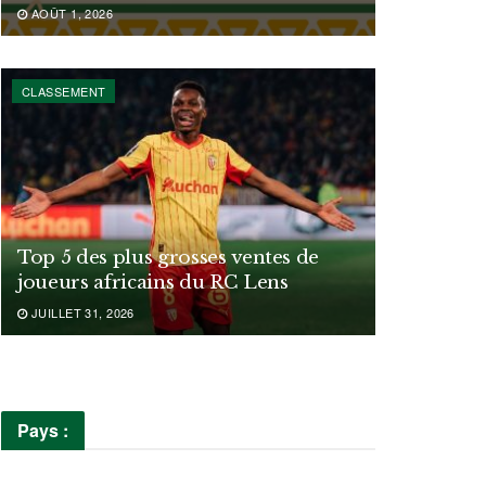
AOÛT 1, 2026
CLASSEMENT
Top 5 des plus grosses ventes de
joueurs africains du RC Lens
JUILLET 31, 2026
Pays :