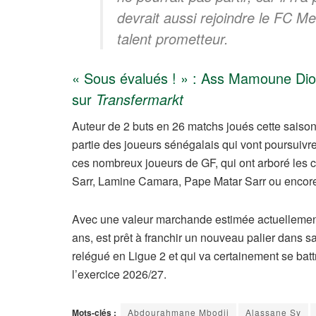
devrait aussi rejoindre le FC Me
talent prometteur.
« Sous évalués ! » : Ass Mamoune Diop 
sur
Transfermarkt
Auteur de 2 buts en 26 matchs joués cette saison
partie des joueurs sénégalais qui vont poursuivre
ces nombreux joueurs de GF, qui ont arboré les c
Sarr, Lamine Camara, Pape Matar Sarr ou encor
Avec une valeur marchande estimée actuellemen
ans, est prêt à franchir un nouveau palier dans s
relégué en Ligue 2 et qui va certainement se battr
l’exercice 2026/27.
Mots-clés :
Abdourahmane Mbodji
Alassane Sy