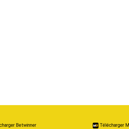
charger Betwinner
Télécharger M