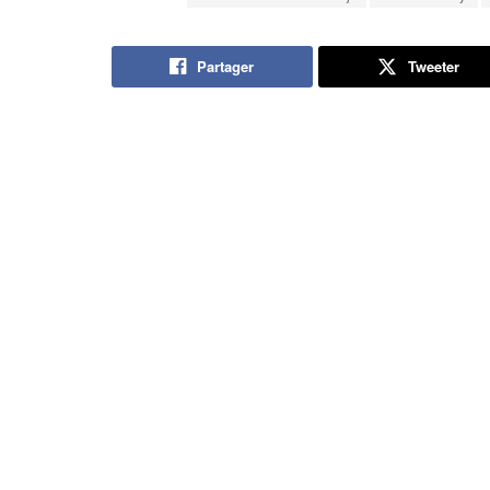
Partager
Tweeter